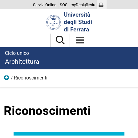
Servizi Online
SOS
myDesk@edu
Cerca
Università
nel
degli Studi
sito
di Ferrara
Ciclo unico
Architettura
Riconoscimenti
Il Corso
Riconoscimenti