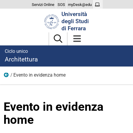
Servizi Online
SOS
myDesk@edu
Cerca
Università
nel
degli Studi
sito
di Ferrara
Ciclo unico
Architettura
Evento in evidenza home
Eventi
Evento in evidenza
home