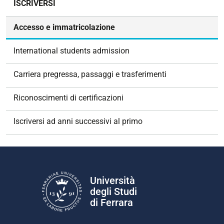
ISCRIVERSI
a
v
Accesso e immatricolazione
i
g
International students admission
a
z
Carriera pregressa, passaggi e trasferimenti
i
o
Riconoscimenti di certificazioni
n
e
Iscriversi ad anni successivi al primo
Università
degli Studi
di Ferrara