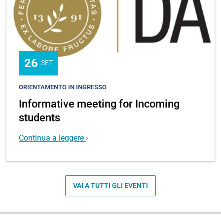
26
SET
ORIENTAMENTO IN INGRESSO
Informative meeting for Incoming
students
Continua a leggere
VAI A TUTTI GLI EVENTI
N