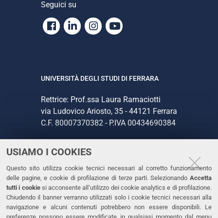
Seguici su
Facebook
Linkedin
Instagram
Youtube
UNIVERSITÀ DEGLI STUDI DI FERRARA
Rettrice: Prof.ssa Laura Ramaciotti
via Ludovico Ariosto, 35 - 44121 Ferrara
C.F. 80007370382 - P.IVA 00434690384
USIAMO I COOKIES
CONTATTI
Questo sito utilizza cookie tecnici necessari al corretto funzionamento
Tel. +39 0532 293111
delle pagine, e cookie di profilazione di terze parti. Selezionando
Accetta
Fax. +39 0532 293031
tutti i cookie
si acconsente all’utilizzo dei cookie analytics e di profilazione.
PEC
Chiudendo il banner verranno utilizzati solo i cookie tecnici necessari alla
navigazione e alcuni contenuti potrebbero non essere disponibili. Le
preferenze possono essere modificate in qualsiasi momento dal menu