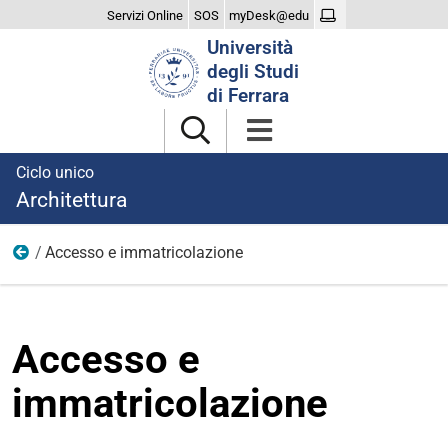
Servizi Online
SOS
myDesk@edu
Cerca
Università
nel
degli Studi
sito
di Ferrara
Ciclo unico
Architettura
Accesso e immatricolazione
Iscriversi
Accesso e
immatricolazione