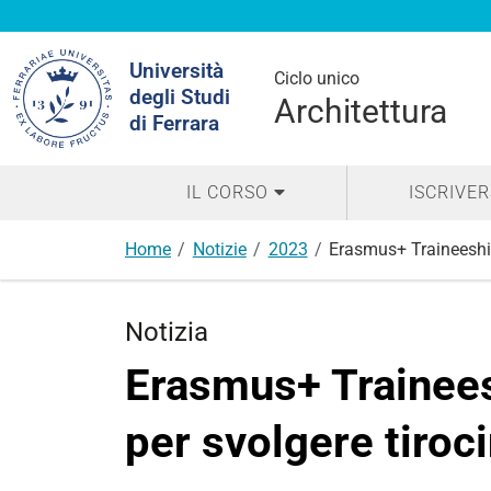
Cerca
Università
nel
Ciclo unico
degli Studi
sito
Architettura
di Ferrara
IL CORSO
ISCRIVER
Home
Notizie
2023
Erasmus+ Traineeship 
Notizia
Erasmus+ Trainees
per svolgere tiroci