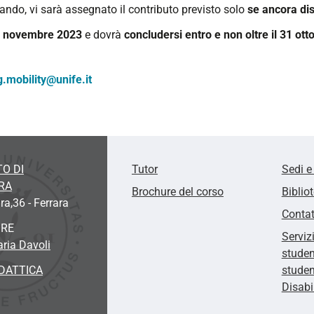
ando, vi sarà assegnato il contributo previsto solo
se ancora dis
 novembre 2023
e
dovrà
concludersi entro e non oltre il 31 ot
.mobility@unife.it
O DI
Tutor
Sedi e
RA
Brochure del corso
Biblio
ra,36 - Ferrara
Contat
ORE
Serviz
aria Davoli
studen
DATTICA
studen
Disabi