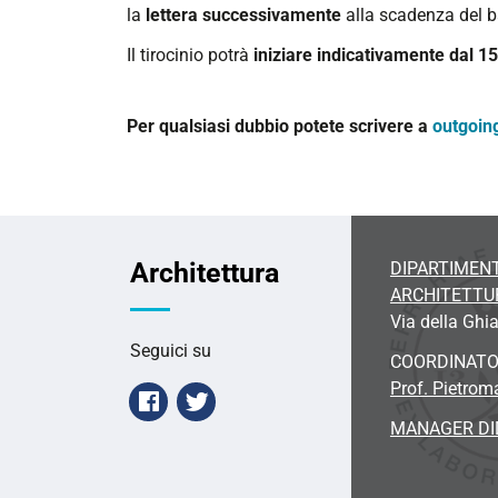
la
lettera successivamente
alla scadenza del b
Il tirocinio potrà
iniziare indicativamente dal
15
Per qualsiasi dubbio potete scrivere a
outgoing
Architettura
DIPARTIMENT
ARCHITETTU
Via della Ghia
Seguici su
COORDINAT
Prof. Pietrom
Facebook
Twitter
MANAGER DI