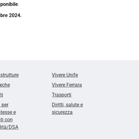
ponibile
.
tobre 2024.
 strutture
Vivere Unife
teche
Vivere Ferrara
ti
Trasporti
i per
Diritti, salute e
tesse e
sicurezza
ti con
lità/DSA