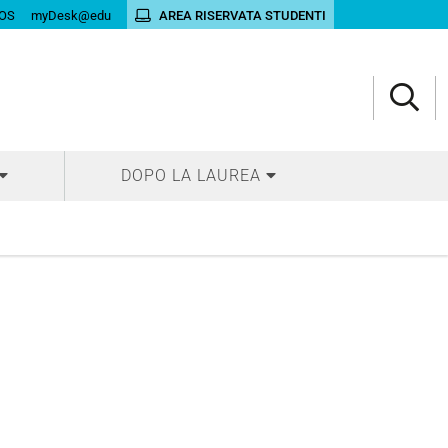
OS
myDesk@edu
AREA RISERVATA STUDENTI
DOPO LA LAUREA