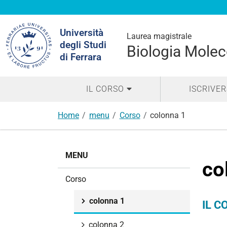
Cerca
Università
nel
Laurea magistrale
degli Studi
sito
Biologia Molec
di Ferrara
IL CORSO
ISCRIVER
Home
menu
Corso
colonna 1
N
MENU
a
co
v
Corso
i
g
colonna 1
IL C
a
z
colonna 2