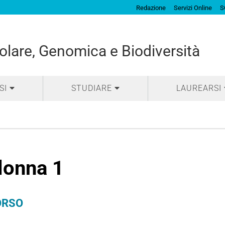
Redazione
Servizi Online
S
olare, Genomica e Biodiversità
SI
STUDIARE
LAUREARSI
lonna 1
ORSO