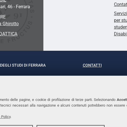
Contat
ari, 46 - Ferrara
Serviz
ORE
per st
a Ghirotto
studen
DATTICA
Disabi
DEGLI STUDI DI FERRARA
CONTATTI
rof.ssa Laura Ramaciotti
Tel. +39 0532 293111
o Ariosto, 35 - 44121 Ferrara
Fax. +39 0532 29303
370382 - P.IVA 00434690384
PEC
mento delle pagine, e cookie di profilazione di terze parti. Selezionando
Accett
ie tecnici necessari alla navigazione e alcuni contenuti potrebbero non essere
 Policy
.