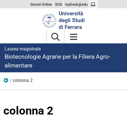
Servizi Online
SOS
myDesk@edu
Cerca
Università
nel
degli Studi
sito
di Ferrara
Laurea magistrale
Biotecnologie Agrarie per la Filiera Agro-
alimentare
colonna 2
studiare
colonna 2