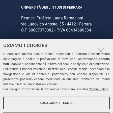
UNIVERSITÀ DEGLI STUDI DI FERRARA
Rettrice: Prof.ssa Laura Ramaciotti
via Ludovico Ariosto, 35 - 44121 Ferrara
C.F. 80007370382 - P.IVA 00434690384
USIAMO I COOKIES
CONTATTI
Questo sito utilizza cookie tecnici necessari al corretto funzionamento
Tel. +39 0532 293111
delle pagine, e cookie di profilazione di terze parti. Selezionando
Accetta
Fax. +39 0532 293031
tutti i cookie
si acconsente all’utilizzo dei cookie analytics e di profilazione.
PEC
Chiudendo il banner verranno utilizzati solo i cookie tecnici necessari alla
navigazione e alcuni contenuti potrebbero non essere disponibili. Le
preferenze possono essere modificate in qualsiasi momento dal menu
LINKS
laterale "Gestisci impostazioni cookie".
Per maggiori informazioni, ti invitiamo a consultare la nostra
Cookie Policy
.
Accessibilità
Dichiarazione di accessibilità
SOLO COOKIE TECNICI
Protezione dati personali