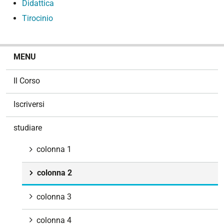
Didattica
Tirocinio
N
MENU
a
v
Il Corso
i
g
Iscriversi
a
z
studiare
i
o
colonna 1
n
e
colonna 2
colonna 3
colonna 4