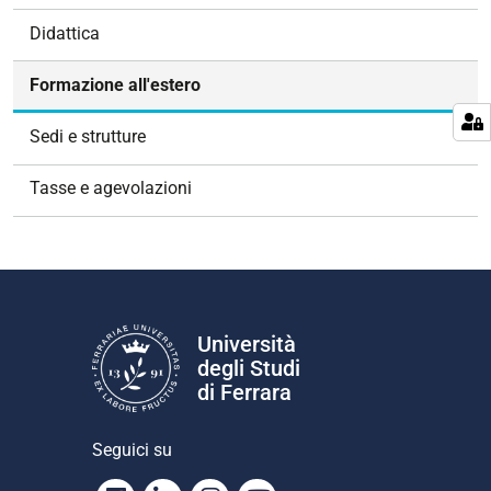
v
Didattica
i
g
Formazione all'estero
a
z
Sedi e strutture
i
o
Tasse e agevolazioni
n
e
Università
degli Studi
di Ferrara
Seguici su