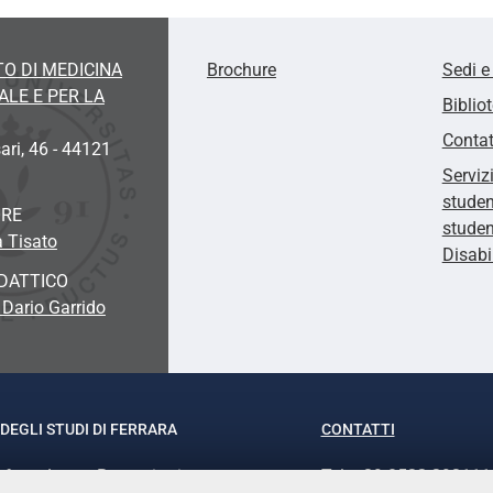
O DI MEDICINA
Brochure
Sedi e
LE E PER LA
Biblio
Contat
ari, 46 - 44121
Serviz
studen
ORE
studen
a Tisato
Disabi
DATTICO
 Dario Garrido
DEGLI STUDI DI FERRARA
CONTATTI
rof.ssa Laura Ramaciotti
Tel. +39 0532 293111