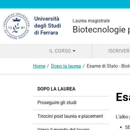
Cerca
Università
nel
Laurea magistrale
degli Studi
sito
Biotecnologie 
di Ferrara
IL CORSO
ISCRIVER
Home
Dopo la laurea
Esame di Stato - Bio
N
DOPO LA LAUREA
a
Es
v
Proseguire gli studi
i
g
Tirocini post laurea e placement
L’albo
a
SE
z
Verso il mondo del lavoro