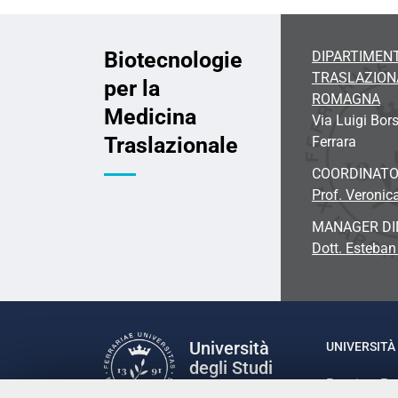
Biotecnologie
DIPARTIMENT
TRASLAZIONA
per la
ROMAGNA
Medicina
Via Luigi Bors
Traslazionale
Ferrara
COORDINAT
Prof. Veronic
MANAGER DI
Dott. Esteban
Università
UNIVERSITÀ 
degli Studi
Rettrice: P
di Ferrara