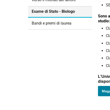
i
SE
o
Esame di Stato - Biologo
n
Sono a
studio:
e
Bandi e premi di laurea
Cl
Cl
Cl
Cl
Cl
Cl
L'Univ
dispon
Magg