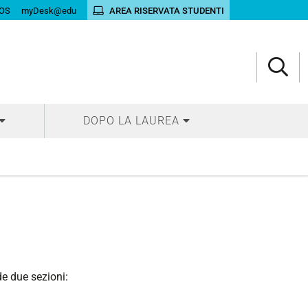
OS
myDesk@edu
AREA RISERVATA STUDENTI
DOPO LA LAUREA
e due sezioni: