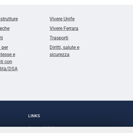
 strutture
Vivere Unife
teche
Vivere Ferrara
ti
Trasporti
i per
Diritti, salute e
tesse e
sicurezza
ti con
lità/DSA
LINKS
Accessibilità