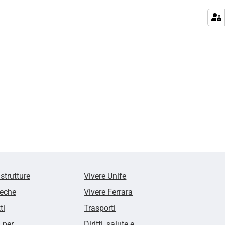
 strutture
Vivere Unife
teche
Vivere Ferrara
ti
Trasporti
i per
Diritti, salute e