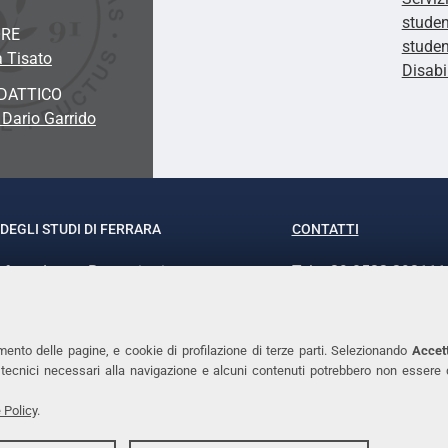
studen
ORE
studen
a Tisato
Disabi
DATTICO
 Dario Garrido
DEGLI STUDI DI FERRARA
CONTATTI
rof.ssa Laura Ramaciotti
Tel. +39 0532 293111
o Ariosto, 35 - 44121 Ferrara
Fax. +39 0532 29303
370382 - P.IVA 00434690384
PEC
mento delle pagine, e cookie di profilazione di terze parti. Selezionando
Accett
ie tecnici necessari alla navigazione e alcuni contenuti potrebbero non essere
 Policy
.