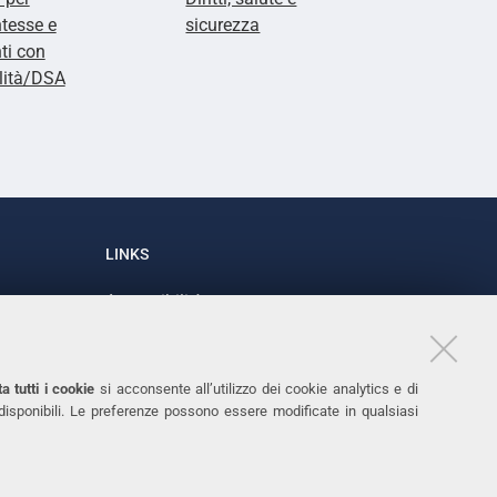
tesse e
sicurezza
ti con
lità/DSA
LINKS
Accessibilità
1
Dichiarazione di accessibilità
Protezione dati personali
a tutti i cookie
si acconsente all’utilizzo dei cookie analytics e di
Cookies
 disponibili. Le preferenze possono essere modificate in qualsiasi