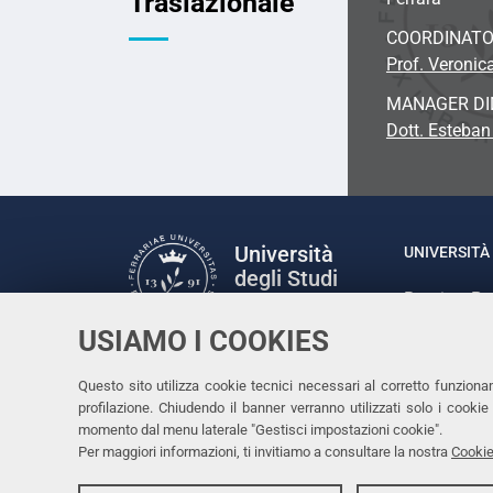
Traslazionale
COORDINAT
Prof. Veronic
MANAGER DI
Dott. Esteban
Università
UNIVERSITÀ 
degli Studi
Rettrice: P
di Ferrara
via Ludovic
USIAMO I COOKIES
C.F. 80007
Seguici su
Questo sito utilizza cookie tecnici necessari al corretto funziona
Facebook
Linkedin
Instagram
Youtube
profilazione. Chiudendo il banner verranno utilizzati solo i cook
momento dal menu laterale "Gestisci impostazioni cookie".
Per maggiori informazioni, ti invitiamo a consultare la nostra
Cookie