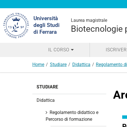
Cerca
Università
nel
Laurea magistrale
degli Studi
sito
Biotecnologie 
di Ferrara
IL CORSO
ISCRIVER
Home
Studiare
Didattica
Regolamento di
N
STUDIARE
a
Ar
v
Didattica
i
g
Regolamento didattico e
a
Percorso di formazione
z
P