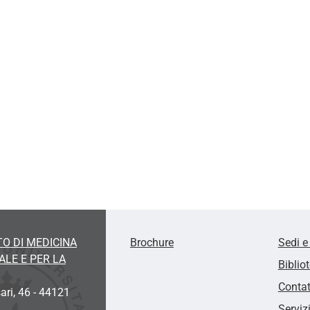
O DI MEDICINA
Brochure
Sedi e
LE E PER LA
Biblio
Contat
ari, 46 - 44121
Serviz