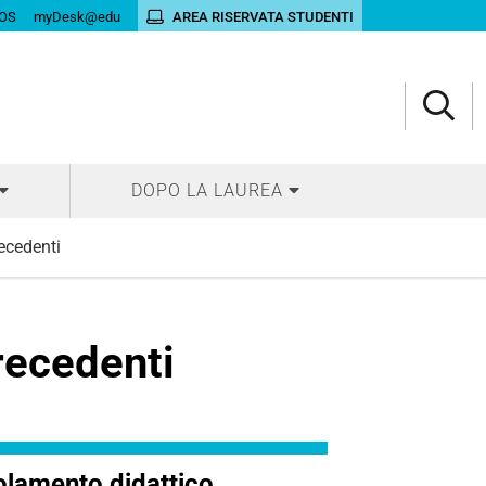
OS
myDesk@edu
AREA RISERVATA STUDENTI
DOPO LA LAUREA
ecedenti
recedenti
lamento didattico