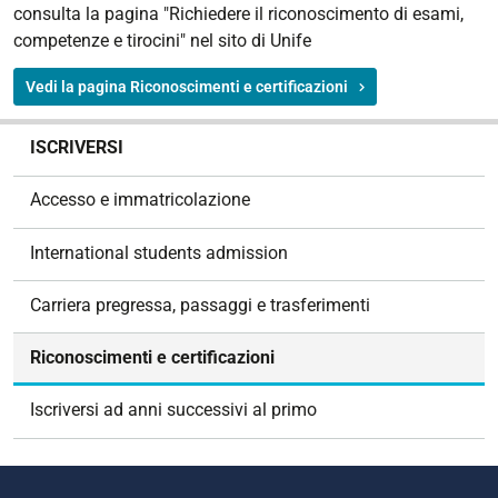
consulta la pagina "Richiedere il riconoscimento di esami,
competenze e tirocini" nel sito di Unife
Vedi la pagina Riconoscimenti e certificazioni
N
ISCRIVERSI
a
v
Accesso e immatricolazione
i
g
International students admission
a
z
Carriera pregressa, passaggi e trasferimenti
i
o
Riconoscimenti e certificazioni
n
e
Iscriversi ad anni successivi al primo