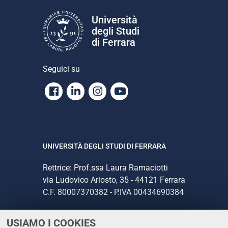
Università
degli Studi
di Ferrara
Seguici su
Facebook
Linkedin
Instagram
Youtube
UNIVERSITÀ DEGLI STUDI DI FERRARA
Rettrice: Prof.ssa Laura Ramaciotti
via Ludovico Ariosto, 35 - 44121 Ferrara
C.F. 80007370382 - P.IVA 00434690384
USIAMO I COOKIES
CONTATTI