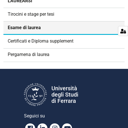
LAUREARSI
a
v
Tirocini e stage per tesi
i
g
Esame di laurea
a
z
Certificati e Diploma supplement
i
o
Pergamena di laurea
n
e
Università
degli Studi
di Ferrara
Seguici su