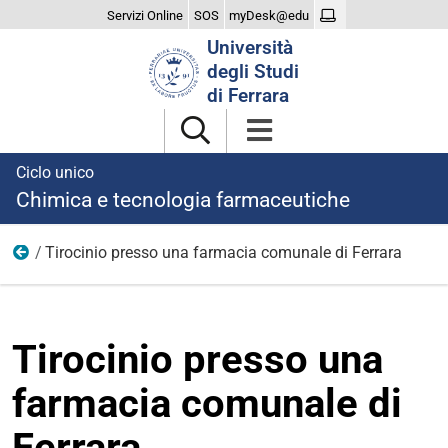
Servizi Online
SOS
myDesk@edu
Cerca
Università
nel
degli Studi
sito
di Ferrara
Ciclo unico
Chimica e tecnologia farmaceutiche
Tirocinio presso una farmacia comunale di Ferrara
Tirocinio
Tirocinio presso una
farmacia comunale di
Ferrara