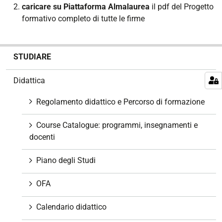
caricare su Piattaforma Almalaurea
il pdf del Progetto
formativo completo di tutte le firme
N
STUDIARE
a
v
Didattica
i
g
Regolamento didattico e Percorso di formazione
a
z
Course Catalogue: programmi, insegnamenti e
i
docenti
o
n
Piano degli Studi
e
OFA
Calendario didattico