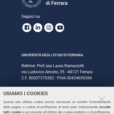
di Ferrara
Seguici su
Facebook
Linkedin
Instagram
Youtube
UNIVERSITÀ DEGLI STUDI DI FERRARA
Rettrice: Prof.ssa Laura Ramaciotti
via Ludovico Ariosto, 35 - 44121 Ferrara
C.F. 80007370382 - P.IVA 00434690384
USIAMO I COOKIES
CONTATTI
Questo sito utilizza cookie tecnici necessari al corretto funzionamento
Tel. +39 0532 293111
delle pagine, e cookie di profilazione di terze parti. Selezionando
Accetta
Fax. +39 0532 293031
tutti i cookie
si acconsente all’utilizzo dei cookie analytics e di profilazione.