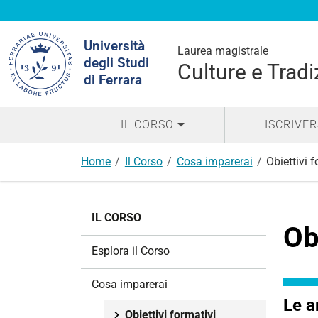
Cerca
Università
nel
Laurea magistrale
degli Studi
sito
Culture e Trad
di Ferrara
IL CORSO
ISCRIVER
Home
Il Corso
Cosa imparerai
Obiettivi 
N
IL CORSO
a
Ob
v
Esplora il Corso
i
g
Cosa imparerai
a
Le a
z
Obiettivi formativi