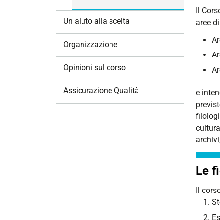
i
Il Cors
o
Un aiuto alla scelta
aree d
n
Ar
e
Organizzazione
Ar
Opinioni sul corso
Ar
Assicurazione Qualità
e inten
previst
filolog
cultura
archivi
Le f
Il cors
St
Es