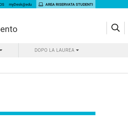
OS
myDesk@edu
AREA RISERVATA STUDENTI
mento
DOPO LA LAUREA