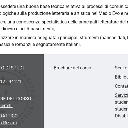
ssedere una buona base teorica relativa ai processi di comunic
lologiche sulla produzione letteraria e artistica nel Medio Evo e 
ere una conoscenza specialistica delle principali letterature del
dioevo e nel Rinascimento;
ilizzare in maniera adeguata i principali strumenti (banche dati, b
assici e romanzi e segnatamente italiani.
O DI STUDI
Brochure del corso
Sedi e
Biblio
 12 - 44121
Contat
Serviz
RE DEL CORSO
studen
ertelli
studen
DATTICO
Disabi
a Rizzati