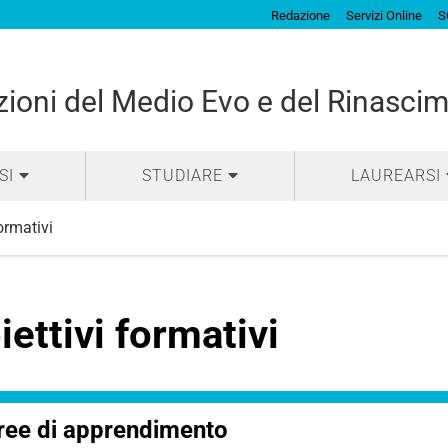
Redazione
Servizi Online
S
izioni del Medio Evo e del Rinasci
SI
STUDIARE
LAUREARSI
formativi
iettivi formativi
ree di apprendimento