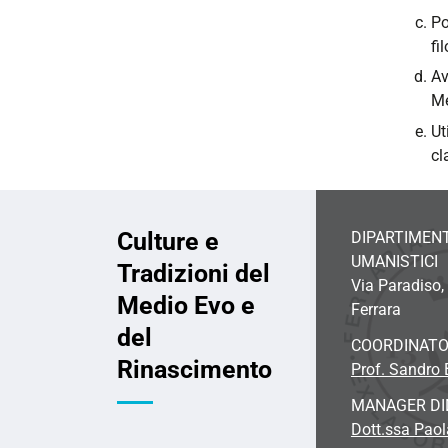
Po
fi
Av
Me
Ut
cl
Culture e
DIPARTIMENT
UMANISTICI
Tradizioni del
Via Paradiso,
Medio Evo e
Ferrara
del
COORDINATO
Rinascimento
Prof. Sandro B
MANAGER DI
Dott.ssa Paol