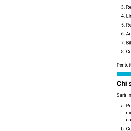
Re
Li
Re
Ar
Bi
Cu
Per tut
Chi 
Sarà in
Po
mo
co
Co