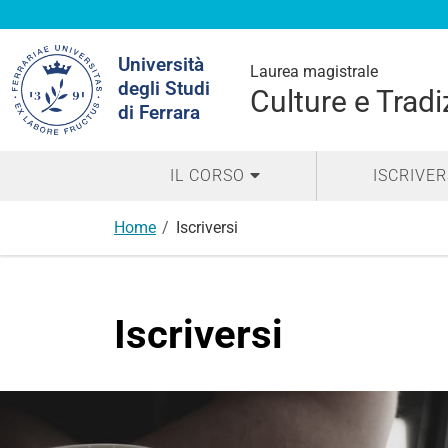
Cerca
Università
nel
Laurea magistrale
degli Studi
sito
Culture e Trad
di Ferrara
IL CORSO
ISCRIVER
Home
Iscriversi
Iscriversi