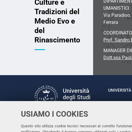
Culture e
DIPARTIMENT
UMANISTICI
Tradizioni del
Via Paradiso,
Medio Evo e
Ferrara
del
COORDINATO
Rinascimento
Prof. Sandro B
MANAGER DI
Dott.ssa Paol
Università
UNIVERSITÀ 
degli Studi
Rettrice: P
di Ferrara
via Ludovic
USIAMO I COOKIES
C.F. 80007
Seguici su
Questo sito utilizza cookie tecnici necessari al corretto funziona
profilazione. Chiudendo il banner verranno utilizzati solo i cook