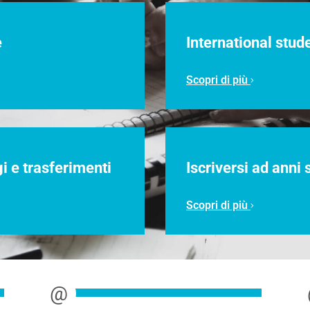
e
International stu
Scopri di più
i e trasferimenti
Iscriversi ad anni 
Scopri di più