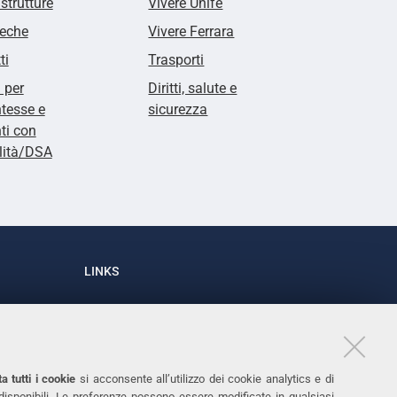
 strutture
Vivere Unife
teche
Vivere Ferrara
ti
Trasporti
i per
Diritti, salute e
tesse e
sicurezza
ti con
lità/DSA
LINKS
Accessibilità
1
Dichiarazione di accessibilità
Protezione dati personali
a tutti i cookie
si acconsente all’utilizzo dei cookie analytics e di
Cookies
 disponibili. Le preferenze possono essere modificate in qualsiasi