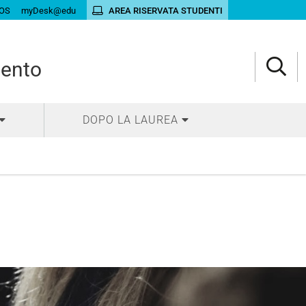
OS
myDesk@edu
AREA RISERVATA STUDENTI
mento
DOPO LA LAUREA