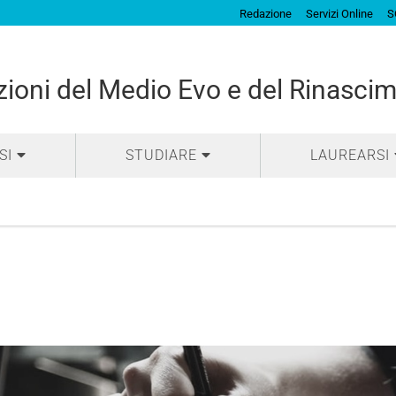
Redazione
Servizi Online
S
izioni del Medio Evo e del Rinasci
SI
STUDIARE
LAUREARSI