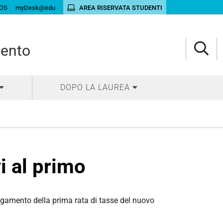
OS
myDesk@edu
AREA RISERVATA STUDENTI
mento
DOPO LA LAUREA
i al primo
pagamento della prima rata di tasse del nuovo