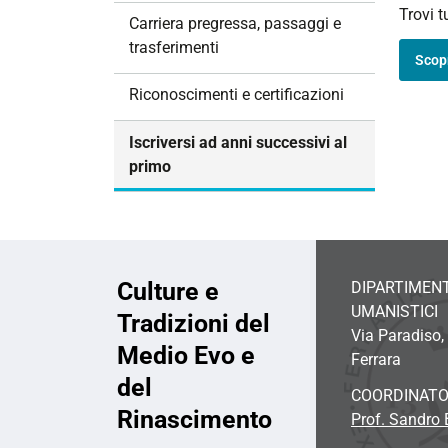
Trovi t
i
Carriera pregressa, passaggi e
o
trasferimenti
Scopr
n
e
Riconoscimenti e certificazioni
Iscriversi ad anni successivi al
primo
Culture e
DIPARTIMENT
UMANISTICI
Tradizioni del
Via Paradiso,
Medio Evo e
Ferrara
del
COORDINATO
Rinascimento
Prof. Sandro B