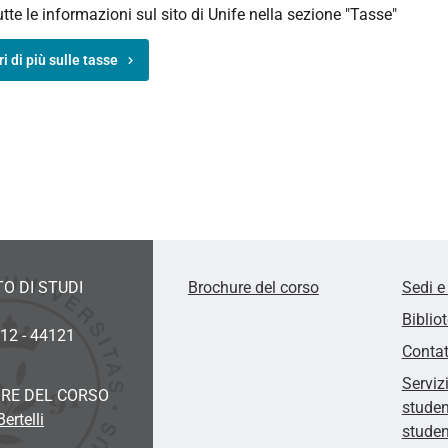
utte le informazioni sul sito di Unife nella sezione "Tasse"
i di più sulle tasse
O DI STUDI
Brochure del corso
Sedi e
Biblio
 12 - 44121
Contat
Serviz
RE DEL CORSO
studen
ertelli
studen