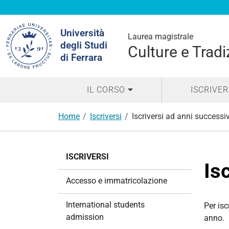
Cerca
Università
nel
Laurea magistrale
degli Studi
sito
Culture e Trad
di Ferrara
IL CORSO
ISCRIVER
Home
Iscriversi
Iscriversi ad anni successiv
N
ISCRIVERSI
a
Is
v
Accesso e immatricolazione
i
g
International students
Per isc
a
admission
anno.
z