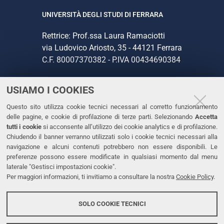
UNIVERSITÀ DEGLI STUDI DI FERRARA
Rettrice: Prof.ssa Laura Ramaciotti
via Ludovico Ariosto, 35 - 44121 Ferrara
C.F. 80007370382 - P.IVA 00434690384
USIAMO I COOKIES
CONTATTI
Questo sito utilizza cookie tecnici necessari al corretto funzionamento
Tel. +39 0532 293111
delle pagine, e cookie di profilazione di terze parti. Selezionando
Accetta
Fax. +39 0532 293031
tutti i cookie
si acconsente all’utilizzo dei cookie analytics e di profilazione.
PEC
Chiudendo il banner verranno utilizzati solo i cookie tecnici necessari alla
navigazione e alcuni contenuti potrebbero non essere disponibili. Le
preferenze possono essere modificate in qualsiasi momento dal menu
LINKS
laterale "Gestisci impostazioni cookie".
Per maggiori informazioni, ti invitiamo a consultare la nostra
Cookie Policy
.
Accessibilità
Dichiarazione di accessibilità
SOLO COOKIE TECNICI
Protezione dati personali