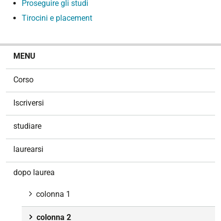
Proseguire gli studi
Tirocini e placement
N
MENU
a
v
Corso
i
g
Iscriversi
a
z
studiare
i
o
laurearsi
n
e
dopo laurea
colonna 1
colonna 2