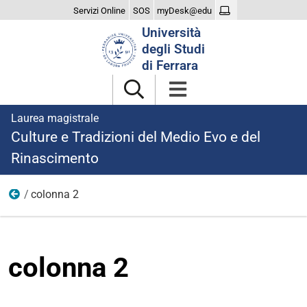
Servizi Online
SOS
myDesk@edu
Cerca
Università
nel
degli Studi
sito
di Ferrara
Laurea magistrale
Culture e Tradizioni del Medio Evo e del
Rinascimento
colonna 2
dopo laurea
colonna 2