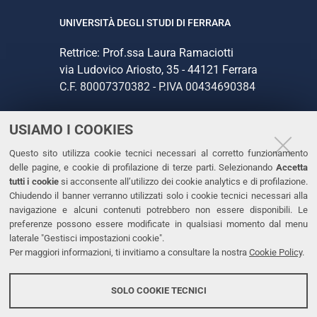
UNIVERSITÀ DEGLI STUDI DI FERRARA
Rettrice: Prof.ssa Laura Ramaciotti
via Ludovico Ariosto, 35 - 44121 Ferrara
C.F. 80007370382 - P.IVA 00434690384
USIAMO I COOKIES
CONTATTI
Questo sito utilizza cookie tecnici necessari al corretto funzionamento
Tel. +39 0532 293111
delle pagine, e cookie di profilazione di terze parti. Selezionando
Accetta
Fax. +39 0532 293031
tutti i cookie
si acconsente all’utilizzo dei cookie analytics e di profilazione.
PEC
Chiudendo il banner verranno utilizzati solo i cookie tecnici necessari alla
navigazione e alcuni contenuti potrebbero non essere disponibili. Le
preferenze possono essere modificate in qualsiasi momento dal menu
LINKS
laterale "Gestisci impostazioni cookie".
Per maggiori informazioni, ti invitiamo a consultare la nostra
Cookie Policy
.
Accessibilità
Dichiarazione di accessibilità
SOLO COOKIE TECNICI
Protezione dati personali