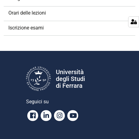
i
o
Orari delle lezioni
n
e
Iscrizione esami
Università
degli Studi
di Ferrara
Seguici su
Facebook
Linkedin
Instagram
Youtube