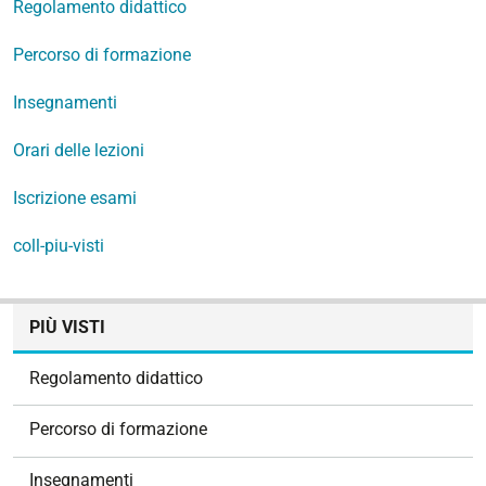
Regolamento didattico
Percorso di formazione
Insegnamenti
Orari delle lezioni
Iscrizione esami
coll-piu-visti
N
PIÙ VISTI
a
v
Regolamento didattico
i
g
Percorso di formazione
a
z
Insegnamenti