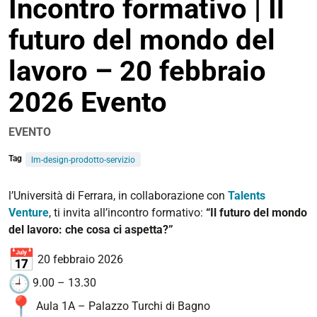
Incontro formativo | Il
opzioni
di
futuro del mondo del
condivisione
lavoro – 20 febbraio
2026 Evento
EVENTO
Tag
lm-design-prodotto-servizio
https://corsi.unife.it/it/lm-
l’Università di Ferrara, in collaborazione con
Talents
design-
Venture
, ti invita all’incontro formativo:
“Il futuro del mondo
prodotto-
del lavoro: che cosa ci aspetta?”
servizio/eventi/2026/incontro-
20 febbraio 2026
formativo-
il-
9.00 – 13.30
futuro-
Aula 1A – Palazzo Turchi di Bagno
del-