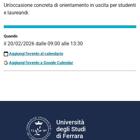
20
Un’occasione concreta di orientamento in uscita per studenti
febbraio
e laureandi.
2026
Evento
2026-
Quando
02-
il
20/02/2026
dalle
09:00
alle
13:30
20T09:00:00+01:00
Aggiungi l'evento al calendario
2026-
Aggiungi l'evento a Google Calendar
02-
20T13:30:00+01:00
Università
degli Studi
di Ferrara