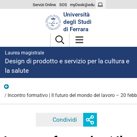
Servizi Online
SOS
myDesk@edu
Cerca
Università
nel
degli Studi
sito
di Ferrara
Laurea magistrale
Design di prodotto e servizio per la cultura e
la salute
2026
Incontro formativo | Il futuro del mondo del lavoro – 20 feb
Mostra
Condividi
Facebook
Twitter
Linkedi
o
nascondi