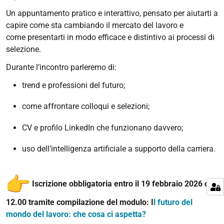
mondo-
Un appuntamento pratico e interattivo, pensato per aiutarti a
del-
capire come sta cambiando il mercato del lavoro e
lavoro-
come presentarti in modo efficace e distintivo ai processi di
2013-
selezione.
20-
Durante l’incontro parleremo di:
febbraio-
2026-
trend e professioni del futuro;
evento
come affrontare colloqui e selezioni;
Incontro
formativo
CV e profilo LinkedIn che funzionano davvero;
|
Il
uso dell’intelligenza artificiale a supporto della carriera.
futuro
del
mondo
Iscrizione obbligatoria entro il 19 febbraio 2026 ore
del
12.00 tramite compilazione del modulo:
I
l futuro del
lavoro
mondo del lavoro: che cosa ci aspetta?
–