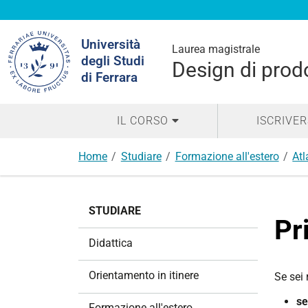
Cerca
Università
nel
Laurea magistrale
degli Studi
sito
Design di prodo
di Ferrara
IL CORSO
ISCRIVER
Home
Studiare
Formazione all'estero
Atl
N
STUDIARE
a
Pr
v
Didattica
i
g
Orientamento in itinere
Se sei 
a
s
z
Formazione all'estero