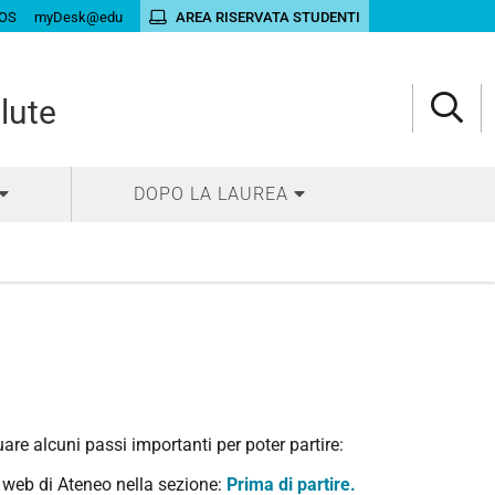
OS
myDesk@edu
AREA RISERVATA STUDENTI
alute
DOPO LA LAUREA
uare alcuni passi importanti per poter partire:
 web di Ateneo nella sezione:
Prima di partire.