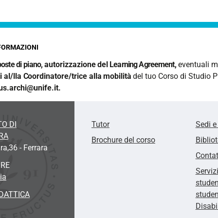
FORMAZIONI
oste di piano,
autorizzazione
del
Learning Agreement
,
eventuali m
i al/lla
C
oordinatore/trice
a
lla
mobilità
del tuo Corso di Studio
P
s.archi@unife.it.
O DI
Tutor
Sedi e
RA
Brochure del corso
Biblio
ra,36 - Ferrara
Contat
ORE
Serviz
ia
studen
DATTICA
studen
Disabi