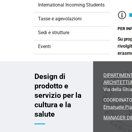
International Incoming Students
Tasse e agevolazioni
PER IN
Sedi e strutture
Su prop
rivolgit
Eventi
erasmu
Design di
DIPARTIMENT
ARCHITETTU
prodotto e
Via della Ghia
servizio per la
COORDINAT
cultura e la
Emanuele Pia
salute
MANAGER DI