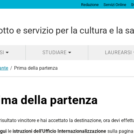
Redazione
Servizi Online
S
tto e servizio per la cultura e la s
SI
STUDIARE
LAUREARSI
ante
Prima della partenza
ima della partenza
risultato vincitore e hai accettato la destinazione, ora devi effett
egui
le
istruzioni
dell'Ufficio Internazionalizzazione
sulla pagina