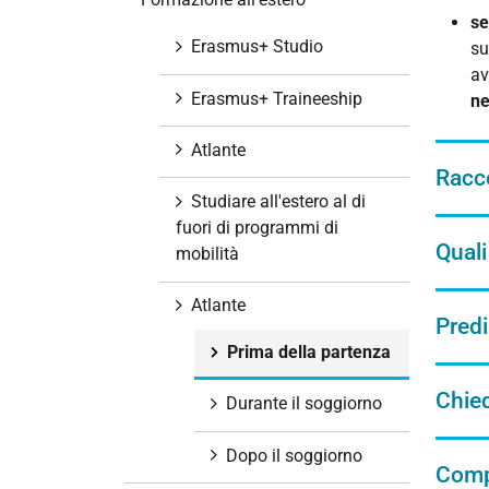
i
se
o
Erasmus+ Studio
su
n
av
e
Erasmus+ Traineeship
n
Atlante
Racco
Studiare all'estero al di
fuori di programmi di
Quali
mobilità
Atlante
Predi
Prima della partenza
Chied
Durante il soggiorno
Dopo il soggiorno
Compi