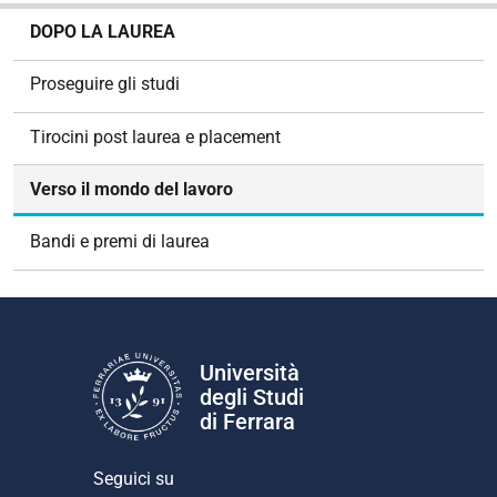
N
DOPO LA LAUREA
a
v
Proseguire gli studi
i
g
Tirocini post laurea e placement
a
z
Verso il mondo del lavoro
i
o
Bandi e premi di laurea
n
e
Università
degli Studi
di Ferrara
Seguici su