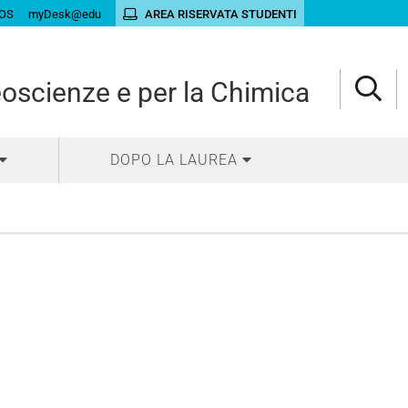
OS
myDesk@edu
AREA RISERVATA STUDENTI
eoscienze e per la Chimica
DOPO LA LAUREA