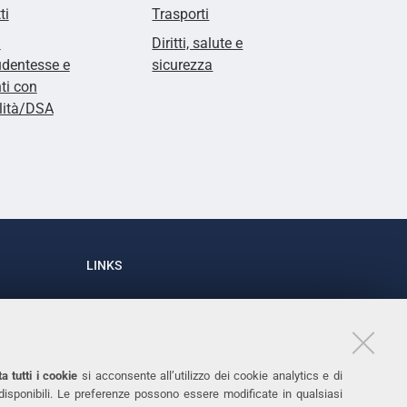
ti
Trasporti
i
Diritti, salute e
udentesse e
sicurezza
ti con
lità/DSA
LINKS
Accessibilità
1
Dichiarazione di accessibilità
Protezione dati personali
a tutti i cookie
si acconsente all’utilizzo dei cookie analytics e di
Cookies
 disponibili. Le preferenze possono essere modificate in qualsiasi