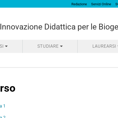
Redazione
Servizi Online
S
Innovazione Didattica per le Biog
SI
STUDIARE
LAUREARSI
rso
a 1
a 2