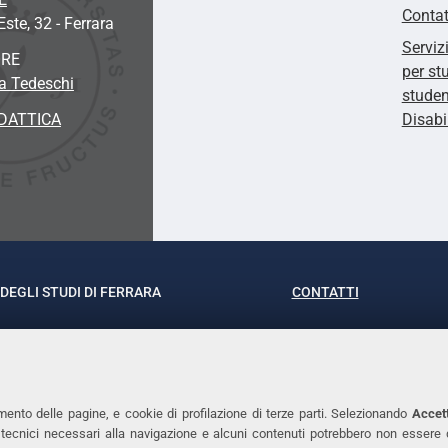
Contat
'Este, 32
- Ferrara
Serviz
ORE
per st
a Tedeschi
studen
DATTICA
Disabi
DEGLI STUDI DI FERRARA
CONTATTI
rof.ssa Laura Ramaciotti
Tel. +39 0532 293111
o Ariosto, 35 - 44121 Ferrara
Fax. +39 0532 29303
370382 - P.IVA 00434690384
PEC
mento delle pagine, e cookie di profilazione di terze parti. Selezionando
Accett
ie tecnici necessari alla navigazione e alcuni contenuti potrebbero non essere