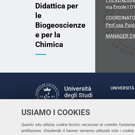
Didattica per
via Ercole I D
le
COORDINAT
Biogeoscienze
Prof.ssa Paol
e per la
MANAGER DI
Chimica
Università
UNIVERSITÀ 
degli Studi
Rettrice: P
di Ferrara
via Ludovic
USIAMO I COOKIES
C.F. 80007
Seguici su
Questo sito utilizza cookie tecnici necessari al corretto funziona
Facebook
Linkedin
Instagram
Youtube
profilazione. Chiudendo il banner verranno utilizzati solo i cook