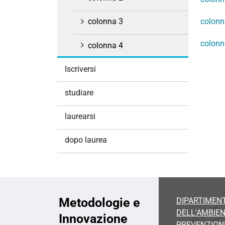
i
o
colonn
colonna 3
n
colonn
e
colonna 4
Iscriversi
studiare
laurearsi
dopo laurea
Metodologie e
DIPARTIMENT
DELL'AMBIEN
Innovazione
PREVENZION