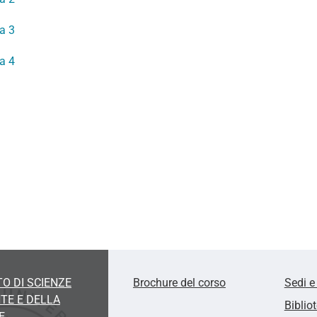
a 3
a 4
O DI SCIENZE
Brochure del corso
Sedi e
TE E DELLA
Biblio
E