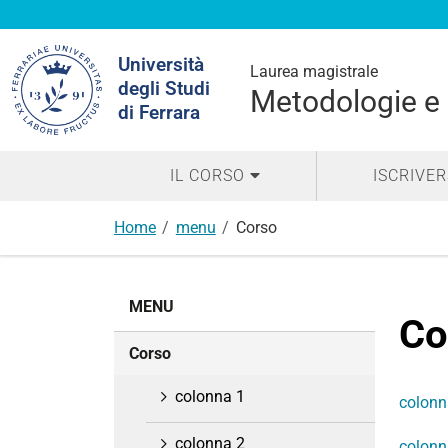
Cerca
Università
nel
Laurea magistrale
degli Studi
sito
Metodologie e 
di Ferrara
IL CORSO
ISCRIVER
Home
menu
Corso
N
MENU
a
Co
v
Corso
i
g
colonna 1
colonn
a
z
colonna 2
colonn