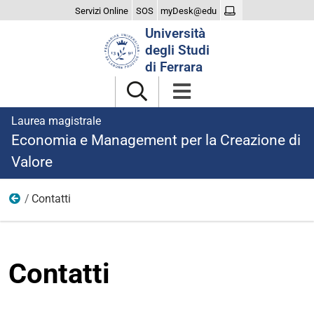
Servizi Online
SOS
myDesk@edu
Cerca
Università
nel
degli Studi
sito
di Ferrara
Laurea magistrale
Economia e Management per la Creazione di
Valore
Contatti
Il Corso
Contatti