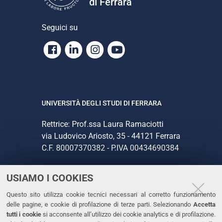
di Ferrara
Seguici su
Facebook
Linkedin
Instagram
Youtube
UNIVERSITÀ DEGLI STUDI DI FERRARA
Rettrice: Prof.ssa Laura Ramaciotti
via Ludovico Ariosto, 35 - 44121 Ferrara
C.F. 80007370382 - P.IVA 00434690384
USIAMO I COOKIES
CONTATTI
Questo sito utilizza cookie tecnici necessari al corretto funzionamento
Tel. +39 0532 293111
delle pagine, e cookie di profilazione di terze parti. Selezionando
Accetta
Fax. +39 0532 293031
tutti i cookie
si acconsente all’utilizzo dei cookie analytics e di profilazione.