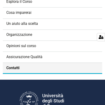
Esplora il Corso
i
g
Cosa imparerai
a
z
Un aiuto alla scelta
i
o
Organizzazione
n
e
Opinioni sul corso
Assicurazione Qualità
Contatti
Università
degli Studi