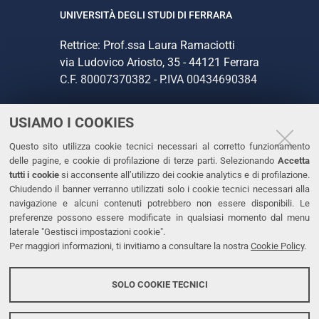
UNIVERSITÀ DEGLI STUDI DI FERRARA
Rettrice: Prof.ssa Laura Ramaciotti
via Ludovico Ariosto, 35 - 44121 Ferrara
C.F. 80007370382 - P.IVA 00434690384
USIAMO I COOKIES
CONTATTI
Questo sito utilizza cookie tecnici necessari al corretto funzionamento
Tel. +39 0532 293111
delle pagine, e cookie di profilazione di terze parti. Selezionando
Accetta
Fax. +39 0532 293031
tutti i cookie
si acconsente all’utilizzo dei cookie analytics e di profilazione.
PEC
Chiudendo il banner verranno utilizzati solo i cookie tecnici necessari alla
navigazione e alcuni contenuti potrebbero non essere disponibili. Le
preferenze possono essere modificate in qualsiasi momento dal menu
LINKS
laterale "Gestisci impostazioni cookie".
Per maggiori informazioni, ti invitiamo a consultare la nostra
Cookie Policy
.
Accessibilità
Dichiarazione di accessibilità
SOLO COOKIE TECNICI
Protezione dati personali