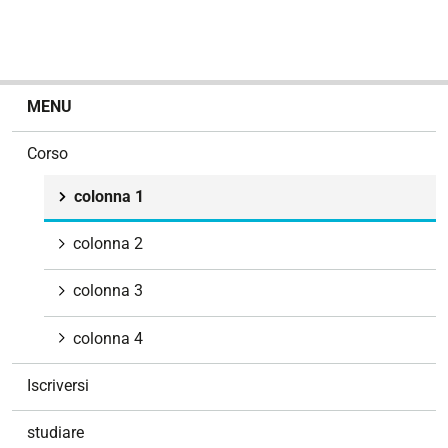
N
MENU
a
v
Corso
i
g
colonna 1
a
z
colonna 2
i
o
colonna 3
n
e
colonna 4
Iscriversi
studiare