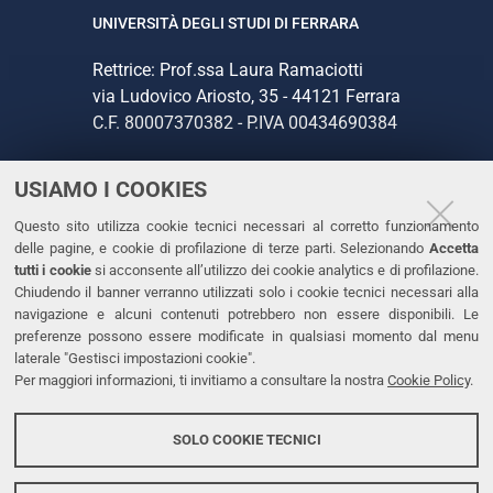
UNIVERSITÀ DEGLI STUDI DI FERRARA
Rettrice: Prof.ssa Laura Ramaciotti
via Ludovico Ariosto, 35 - 44121 Ferrara
C.F. 80007370382 - P.IVA 00434690384
USIAMO I COOKIES
CONTATTI
Questo sito utilizza cookie tecnici necessari al corretto funzionamento
Tel. +39 0532 293111
delle pagine, e cookie di profilazione di terze parti. Selezionando
Accetta
Fax. +39 0532 293031
tutti i cookie
si acconsente all’utilizzo dei cookie analytics e di profilazione.
PEC
Chiudendo il banner verranno utilizzati solo i cookie tecnici necessari alla
navigazione e alcuni contenuti potrebbero non essere disponibili. Le
preferenze possono essere modificate in qualsiasi momento dal menu
LINKS
laterale "Gestisci impostazioni cookie".
Per maggiori informazioni, ti invitiamo a consultare la nostra
Cookie Policy
.
Accessibilità
Dichiarazione di accessibilità
SOLO COOKIE TECNICI
Protezione dati personali