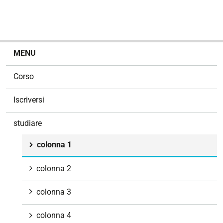
N
MENU
a
v
Corso
i
g
Iscriversi
a
z
studiare
i
o
colonna 1
n
e
colonna 2
colonna 3
colonna 4