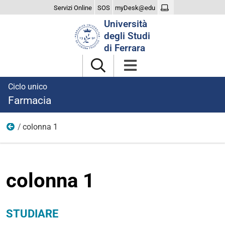
Servizi Online
SOS
myDesk@edu
Cerca
Università
nel
degli Studi
sito
di Ferrara
Ciclo unico
Farmacia
colonna 1
studiare
colonna 1
STUDIARE