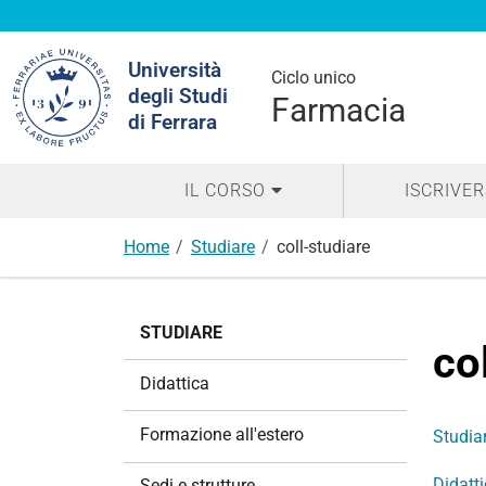
Cerca
Università
nel
Ciclo unico
degli Studi
sito
Farmacia
di Ferrara
IL CORSO
ISCRIVER
Home
Studiare
coll-studiare
N
STUDIARE
a
co
v
Didattica
i
g
Formazione all'estero
Studia
a
z
Didatt
Sedi e strutture