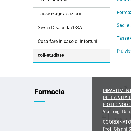
i
o
Formaz
Tasse e agevolazioni
n
Sedi e 
e
Sevizi Disabilità/DSA
Tasse 
Cosa fare in caso di infortuni
Più vis
coll-studiare
Farmacia
DIPARTIMENT
DELLA VITA 
BIOTECNOLO
Via
Luigi Bors
COORDINAT
Prof. Gianni 