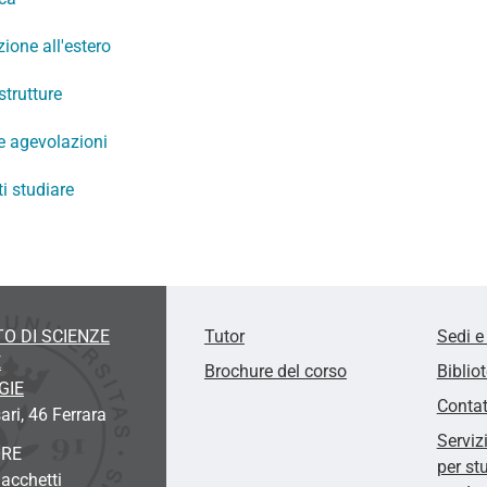
ione all'estero
strutture
e agevolazioni
ti studiare
O DI SCIENZE
Tutor
Sedi e
E
Brochure del corso
Biblio
GIE
Contat
ari
, 46 Ferrara
Serviz
ORE
per st
Sacchetti