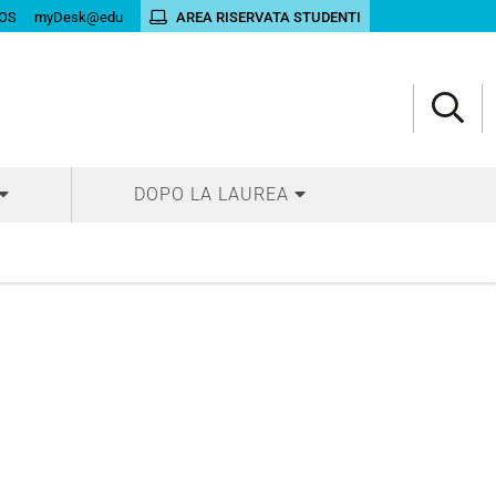
OS
myDesk@edu
AREA RISERVATA STUDENTI
DOPO LA LAUREA