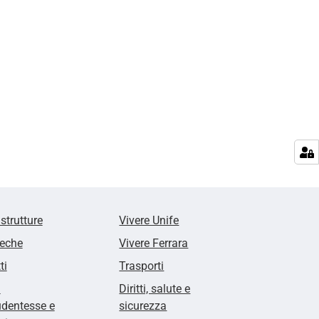
 strutture
Vivere Unife
teche
Vivere Ferrara
ti
Trasporti
i
Diritti, salute e
udentesse e
sicurezza