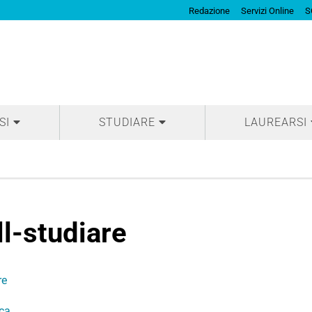
Redazione
Servizi Online
S
SI
STUDIARE
LAUREARSI
ll-studiare
re
ica