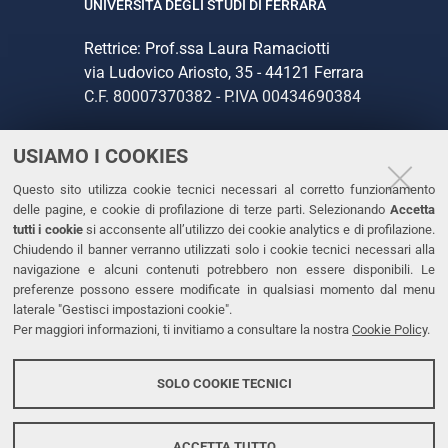
UNIVERSITÀ DEGLI STUDI DI FERRARA
Rettrice: Prof.ssa Laura Ramaciotti
via Ludovico Ariosto, 35 - 44121 Ferrara
C.F. 80007370382 - P.IVA 00434690384
USIAMO I COOKIES
CONTATTI
Questo sito utilizza cookie tecnici necessari al corretto funzionamento
Tel. +39 0532 293111
delle pagine, e cookie di profilazione di terze parti. Selezionando
Accetta
Fax. +39 0532 293031
tutti i cookie
si acconsente all’utilizzo dei cookie analytics e di profilazione.
PEC
Chiudendo il banner verranno utilizzati solo i cookie tecnici necessari alla
navigazione e alcuni contenuti potrebbero non essere disponibili. Le
preferenze possono essere modificate in qualsiasi momento dal menu
LINKS
laterale "Gestisci impostazioni cookie".
Per maggiori informazioni, ti invitiamo a consultare la nostra
Cookie Policy
.
Accessibilità
Dichiarazione di accessibilità
SOLO COOKIE TECNICI
Protezione dati personali
Cookies
ACCETTA TUTTO