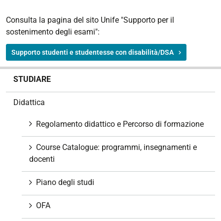
Consulta la pagina del sito Unife "Supporto per il
sostenimento degli esami":
Supporto studenti e studentesse con disabilità/DSA
N
STUDIARE
a
v
Didattica
i
g
Regolamento didattico e Percorso di formazione
a
z
Course Catalogue: programmi, insegnamenti e
i
docenti
o
n
Piano degli studi
e
OFA