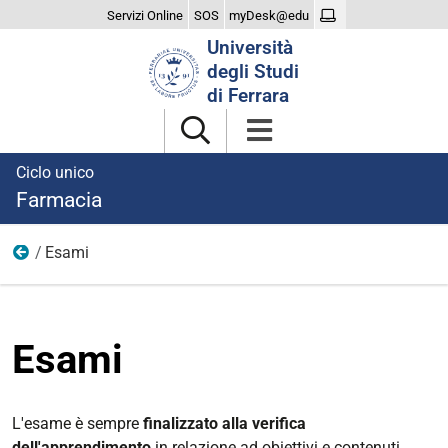
Servizi Online
SOS
myDesk@edu
Cerca
Università
nel
degli Studi
sito
di Ferrara
Ciclo unico
Farmacia
Esami
Didattica
Esami
L'esame è sempre
finalizzato alla verifica
dell'apprendimento
in relazione ad obiettivi e contenuti