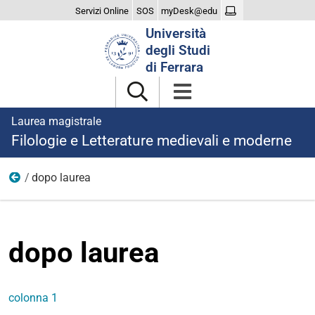
Servizi Online
SOS
myDesk@edu
Cerca
Università
nel
degli Studi
sito
di Ferrara
Laurea magistrale
Filologie e Letterature medievali e moderne
dopo laurea
menu
dopo laurea
colonna 1