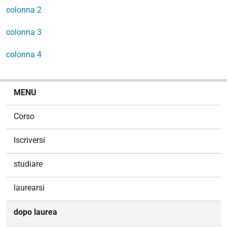
colonna 2
colonna 3
colonna 4
N
MENU
a
v
Corso
i
g
Iscriversi
a
z
studiare
i
o
laurearsi
n
e
dopo laurea