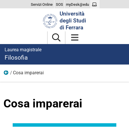
Servizi Online
SOS
myDesk@edu
Cerca
Università
nel
degli Studi
sito
di Ferrara
Laurea magistrale
Filosofia
Cosa imparerai
Il Corso
Cosa imparerai