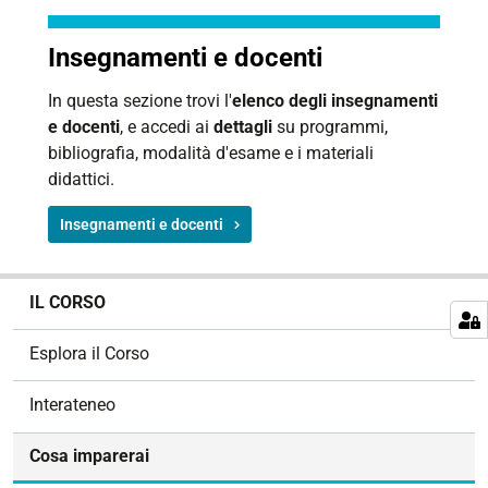
Insegnamenti e docenti
In questa sezione trovi l'
elenco degli insegnamenti
e docenti
, e accedi ai
dettagli
su programmi,
bibliografia, modalità d'esame e i materiali
didattici.
Insegnamenti e docenti
N
IL CORSO
a
v
Esplora il Corso
i
g
Interateneo
a
z
Cosa imparerai
i