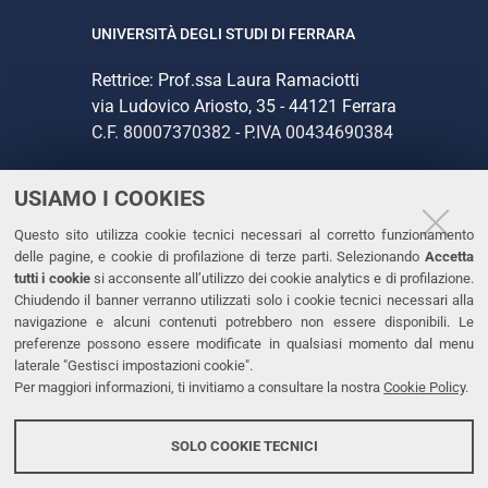
UNIVERSITÀ DEGLI STUDI DI FERRARA
Rettrice: Prof.ssa Laura Ramaciotti
via Ludovico Ariosto, 35 - 44121 Ferrara
C.F. 80007370382 - P.IVA 00434690384
USIAMO I COOKIES
CONTATTI
Questo sito utilizza cookie tecnici necessari al corretto funzionamento
Tel. +39 0532 293111
delle pagine, e cookie di profilazione di terze parti. Selezionando
Accetta
Fax. +39 0532 293031
tutti i cookie
si acconsente all’utilizzo dei cookie analytics e di profilazione.
PEC
Chiudendo il banner verranno utilizzati solo i cookie tecnici necessari alla
navigazione e alcuni contenuti potrebbero non essere disponibili. Le
preferenze possono essere modificate in qualsiasi momento dal menu
LINKS
laterale "Gestisci impostazioni cookie".
Per maggiori informazioni, ti invitiamo a consultare la nostra
Cookie Policy
.
Accessibilità
Dichiarazione di accessibilità
SOLO COOKIE TECNICI
Protezione dati personali