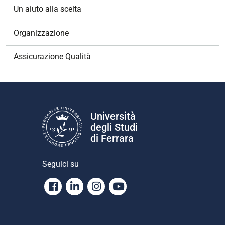
o
Un aiuto alla scelta
n
e
Organizzazione
Assicurazione Qualità
Università
degli Studi
di Ferrara
Seguici su
Facebook
Linkedin
Instagram
Youtube