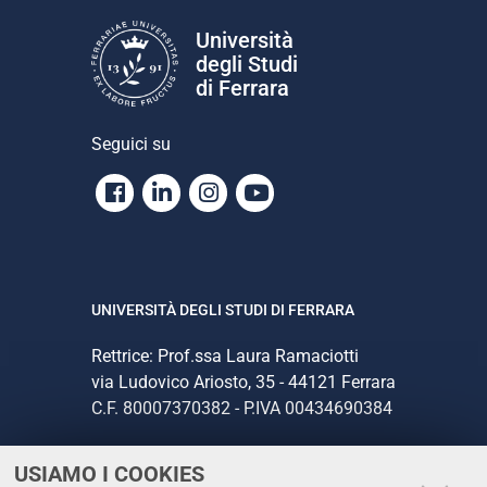
Università
degli Studi
di Ferrara
Seguici su
Facebook
Linkedin
Instagram
Youtube
UNIVERSITÀ DEGLI STUDI DI FERRARA
Rettrice: Prof.ssa Laura Ramaciotti
via Ludovico Ariosto, 35 - 44121 Ferrara
C.F. 80007370382 - P.IVA 00434690384
USIAMO I COOKIES
CONTATTI