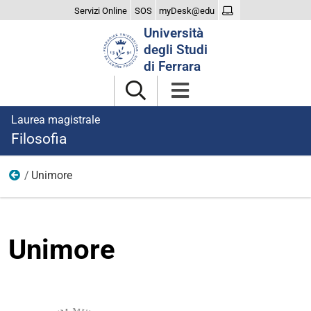
Servizi Online
SOS
myDesk@edu
Cerca
Università
nel
degli Studi
sito
di Ferrara
Laurea magistrale
Filosofia
Unimore
File e documenti
Unimore