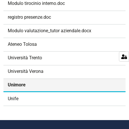
v
Modulo tirocinio interno.doc
i
g
registro presenze.doc
a
z
Modulo valutazione_tutor aziendale.docx
i
o
Ateneo Tolosa
n
e
Università Trento
Università Verona
Unimore
Unife