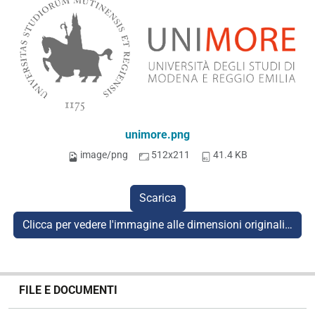
unimore.png
image/png
512x211
41.4 KB
Scarica
Clicca per vedere l'immagine alle dimensioni originali…
N
FILE E DOCUMENTI
a