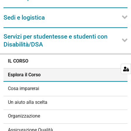
Sedi e logistica
Servizi per studentesse e studenti con
Disabilità/DSA
N
IL CORSO
a
v
Esplora il Corso
i
g
Cosa imparerai
a
z
Un aiuto alla scelta
i
o
Organizzazione
n
e
Assicurazione Qualità