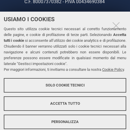
C.F. 80007370382 - P.IVA 00434690384
USIAMO I COOKIES
CONTATTI
Questo sito utilizza cookie tecnici necessari al corretto funzionamento
Tel. +39 0532 293111
delle pagine, e cookie di profilazione di terze parti. Selezionando
Accetta
Fax. +39 0532 293031
tutti i cookie
si acconsente all’utilizzo dei cookie analytics e di profilazione.
PEC
Chiudendo il banner verranno utilizzati solo i cookie tecnici necessari alla
navigazione e alcuni contenuti potrebbero non essere disponibili. Le
preferenze possono essere modificate in qualsiasi momento dal menu
LINKS
laterale "Gestisci impostazioni cookie".
Per maggiori informazioni, ti invitiamo a consultare la nostra
Cookie Policy
.
Accessibilità
Dichiarazione di accessibilità
SOLO COOKIE TECNICI
Protezione dati personali
Cookies
ACCETTA TUTTO
PERSONALIZZA
Copyright @ 2026, Università di Ferrara