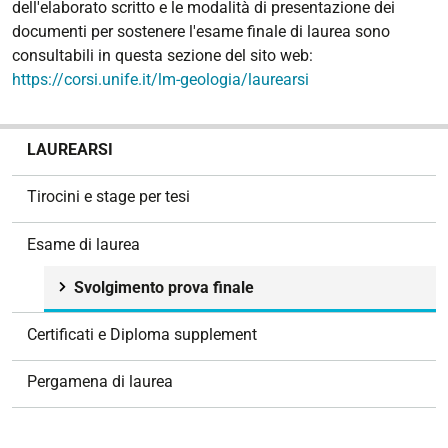
dell'elaborato scritto e le modalità di presentazione dei
documenti per sostenere l'esame finale di laurea sono
consultabili in questa sezione del sito web:
https://corsi.unife.it/lm-geologia/laurearsi
N
LAUREARSI
a
v
Tirocini e stage per tesi
i
g
Esame di laurea
a
z
Svolgimento prova finale
i
o
Certificati e Diploma supplement
n
e
Pergamena di laurea