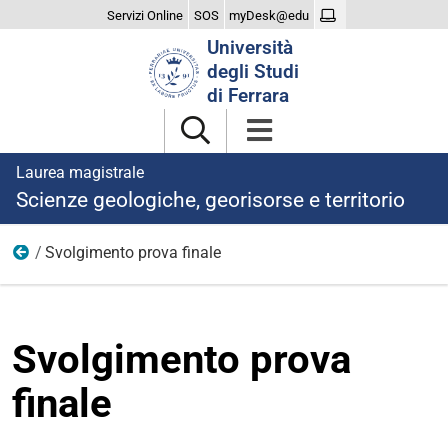
Servizi Online
SOS
myDesk@edu
Cerca
Università
nel
degli Studi
sito
di Ferrara
Laurea magistrale
Scienze geologiche, georisorse e territorio
Svolgimento prova finale
Esame di laurea
Svolgimento prova
finale