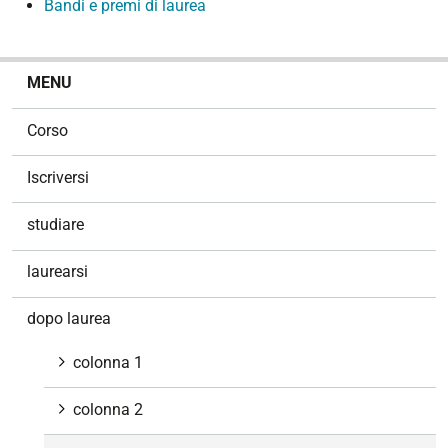
Bandi e premi di laurea
N
MENU
a
v
Corso
i
g
Iscriversi
a
z
studiare
i
o
laurearsi
n
e
dopo laurea
colonna 1
colonna 2