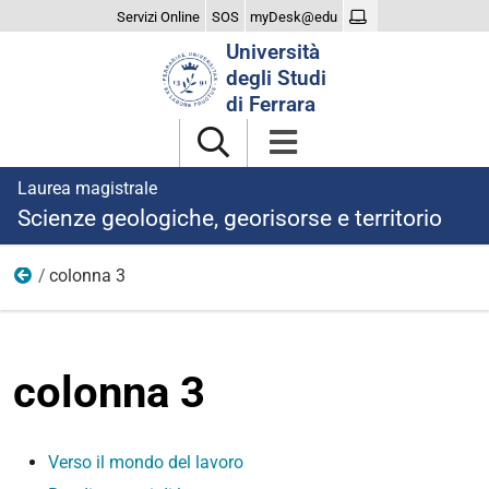
Servizi Online
SOS
myDesk@edu
Cerca
Università
nel
degli Studi
sito
di Ferrara
Laurea magistrale
Scienze geologiche, georisorse e territorio
colonna 3
dopo laurea
colonna 3
Verso il mondo del lavoro