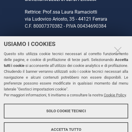
Rettrice: Prof.ssa Laura Ramaciotti
via Ludovico Ariosto, 35 - 44121 Ferrara
C.F. 80007370382 - P.IVA 00434690384
USIAMO I COOKIES
CONTATTI
Questo sito utilizza cookie tecnici necessari al corretto funzionamento
Tel. +39 0532 293111
delle pagine, e cookie di profilazione di terze parti. Selezionando
Accetta
Fax. +39 0532 293031
tutti i cookie
si acconsente all’utilizzo dei cookie analytics e di profilazione.
PEC
Chiudendo il banner verranno utilizzati solo i cookie tecnici necessari alla
navigazione e alcuni contenuti potrebbero non essere disponibili. Le
preferenze possono essere modificate in qualsiasi momento dal menu
LINKS
laterale "Gestisci impostazioni cookie".
Per maggiori informazioni, ti invitiamo a consultare la nostra
Cookie Policy
.
Accessibilità
Dichiarazione di accessibilità
SOLO COOKIE TECNICI
Protezione dati personali
Cookies
ACCETTA TUTTO