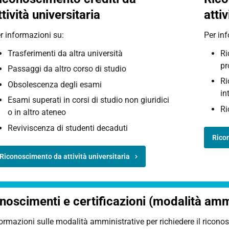
ttività universitaria
attiv
r informazioni su:
Per in
Trasferimenti da altra università
Ri
pr
Passaggi da altro corso di studio
Ri
Obsolescenza degli esami
in
Esami superati in corsi di studio non giuridici
Ri
o in altro ateneo
Reviviscenza di studenti decaduti
Ricon
Riconoscimento da attività universitaria
noscimenti e certificazioni (modalità amm
ormazioni sulle modalità amministrative per richiedere il ricono