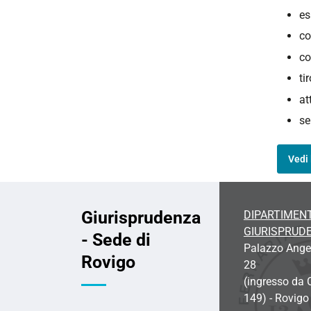
es
co
co
ti
at
se
Vedi 
Giurisprudenza
DIPARTIMENT
GIURISPRUD
- Sede di
Palazzo Angeli
Rovigo
28
(ingresso da 
149) - Rovigo