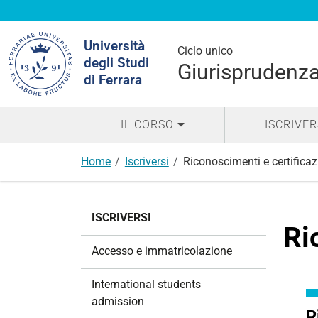
Cerca
Università
nel
Ciclo unico
degli Studi
sito
Giurisprudenza
di Ferrara
IL CORSO
ISCRIVER
Home
Iscriversi
Riconoscimenti e certificaz
N
ISCRIVERSI
a
Ri
v
Accesso e immatricolazione
i
g
International students
a
admission
z
R