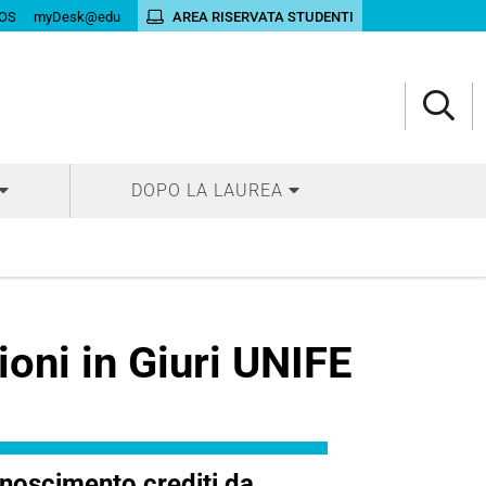
OS
myDesk@edu
AREA RISERVATA STUDENTI
DOPO LA LAUREA
ioni in Giuri UNIFE
noscimento crediti da