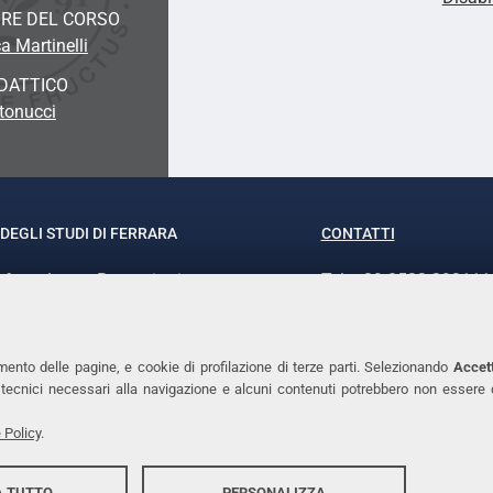
RE DEL CORSO
a Martinelli
DATTICO
tonucci
DEGLI STUDI DI FERRARA
CONTATTI
rof.ssa Laura Ramaciotti
Tel. +39 0532 293111
o Ariosto, 35 - 44121 Ferrara
Fax. +39 0532 29303
370382 - P.IVA 00434690384
PEC
mento delle pagine, e cookie di profilazione di terze parti. Selezionando
Accett
ie tecnici necessari alla navigazione e alcuni contenuti potrebbero non essere
 Policy
.
 TUTTO
PERSONALIZZA