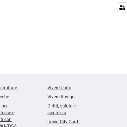
 strutture
Vivere Unife
teche
Vivere Rovigo
i per
Diritti, salute e
tesse e
sicurezza
ti con
UniverCity Card -
ilità/DSA