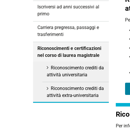
i
Iscriversi ad anni successivi al
a
o
primo
n
Pe
e
Carriera pregressa, passaggi e
trasferimenti
Riconoscimenti e certificazioni
nel corso di laurea magistrale
Riconoscimento crediti da
attività universitaria
Riconoscimento crediti da
attività extra-universitaria
Rico
Per inf