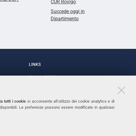
CUR Rovigo
Succede oggi in
Dipartimento
LINKS
Accessibilità
1
Dichiarazione di accessibilità
Protezione dati personali
a tutti i cookie
si acconsente all’utilizzo dei cookie analytics e di
Cookies
 disponibili. Le preferenze possono essere modificate in qualsiasi