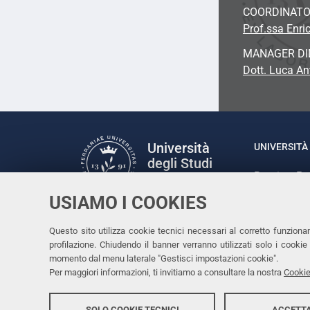
COORDINATO
Prof.ssa Enric
MANAGER DI
Dott. Luca An
Università
UNIVERSITÀ 
degli Studi
Rettrice: P
di Ferrara
via Ludovic
USIAMO I COOKIES
C.F. 80007
Seguici su
Questo sito utilizza cookie tecnici necessari al corretto funziona
Facebook
Linkedin
Instagram
Youtube
profilazione. Chiudendo il banner verranno utilizzati solo i cook
momento dal menu laterale "Gestisci impostazioni cookie".
Per maggiori informazioni, ti invitiamo a consultare la nostra
Cookie
SOLO COOKIE TECNICI
ACCETTA