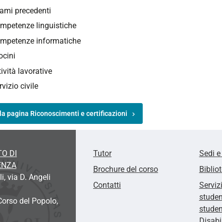
ami precedenti
mpetenze linguistiche
mpetenze informatiche
rocini
tività lavorative
rvizio civile
la pagina Riconoscimenti e certificazioni
O DI
Tutor
Sedi e
ENZA
Brochure del corso
Biblio
, via D. Angeli
Contatti
Serviz
studen
Corso del Popolo,
studen
Disab