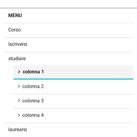
N
MENU
a
v
Corso
i
g
Iscriversi
a
z
studiare
i
o
colonna 1
n
e
colonna 2
colonna 3
colonna 4
laurearsi