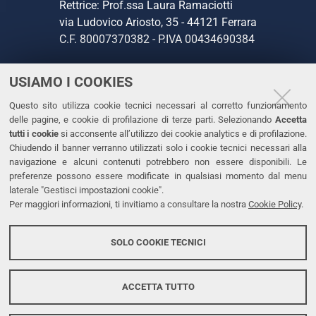
Rettrice: Prof.ssa Laura Ramaciotti
via Ludovico Ariosto, 35 - 44121 Ferrara
C.F. 80007370382 - P.IVA 00434690384
USIAMO I COOKIES
CONTATTI
Questo sito utilizza cookie tecnici necessari al corretto funzionamento
Tel. +39 0532 293111
delle pagine, e cookie di profilazione di terze parti. Selezionando
Accetta
Fax. +39 0532 293031
tutti i cookie
si acconsente all’utilizzo dei cookie analytics e di profilazione.
PEC
Chiudendo il banner verranno utilizzati solo i cookie tecnici necessari alla
navigazione e alcuni contenuti potrebbero non essere disponibili. Le
preferenze possono essere modificate in qualsiasi momento dal menu
LINKS
laterale "Gestisci impostazioni cookie".
Per maggiori informazioni, ti invitiamo a consultare la nostra
Cookie Policy
.
Accessibilità
Dichiarazione di accessibilità
SOLO COOKIE TECNICI
Protezione dati personali
Cookies
ACCETTA TUTTO