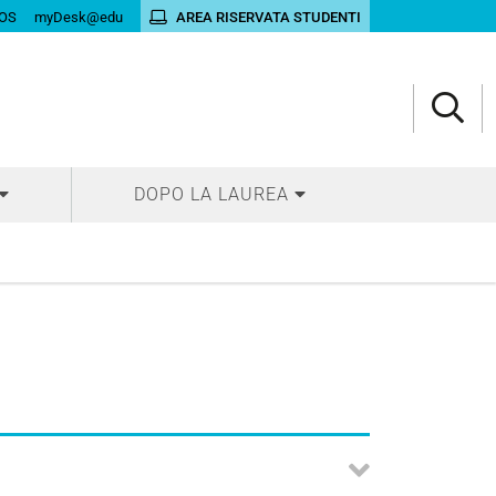
OS
myDesk@edu
AREA RISERVATA STUDENTI
DOPO LA LAUREA