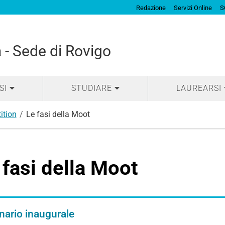
Redazione
Servizi Online
S
 - Sede di Rovigo
SI
STUDIARE
LAUREARSI
ition
Le fasi della Moot
 fasi della Moot
nario inaugurale