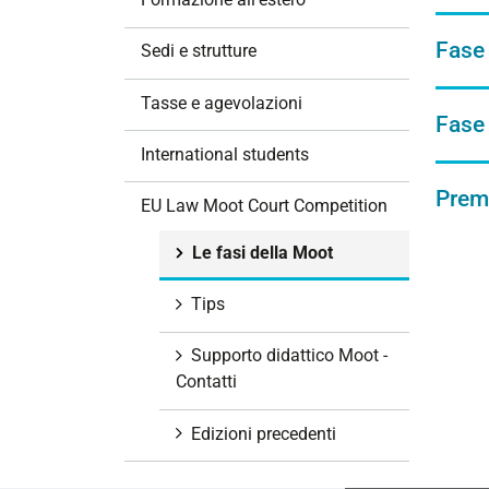
i
o
Fase 
Sedi e strutture
n
e
Tasse e agevolazioni
Fase 
International students
Premi
EU Law Moot Court Competition
Le fasi della Moot
Tips
Supporto didattico Moot -
Contatti
Edizioni precedenti