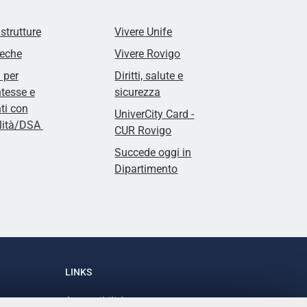
 strutture
Vivere Unife
teche
Vivere Rovigo
i per
Diritti, salute e
tesse e
sicurezza
ti con
UniverCity Card -
ilità/DSA
CUR Rovigo
Succede oggi in
Dipartimento
LINKS
Accessibilità