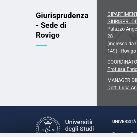
Giurisprudenza
DIPARTIMENT
GIURISPRUD
- Sede di
Palazzo Angeli
Rovigo
28
(ingresso da 
149) - Rovigo
COORDINATO
Prof.ssa Enric
MANAGER DI
Dott. Luca An
Università
UNIVERSITÀ 
degli Studi
Rettrice: P
di Ferrara