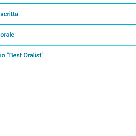
scritta
orale
o “Best Oralist"