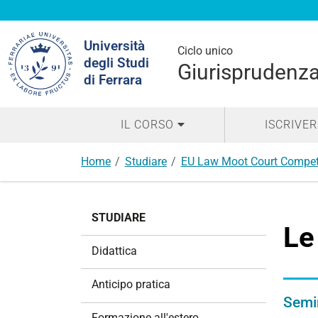
Cerca
Università
nel
Ciclo unico
degli Studi
sito
Giurisprudenza
di Ferrara
IL CORSO
ISCRIVER
Home
Studiare
EU Law Moot Court Compet
N
STUDIARE
a
Le
v
Didattica
i
g
Anticipo pratica
a
Semi
z
Formazione all'estero