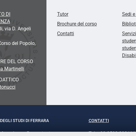
O DI
Tutor
Sedi e
ENZA
Brochure del corso
Biblio
, via D. Angeli
Contatti
Serviz
studen
Corso del Popolo,
studen
Disab
RE DEL CORSO
a Martinelli
DATTICO
tonucci
DEGLI STUDI DI FERRARA
CONTATTI
rof.ssa Laura Ramaciotti
Tel. +39 0532 293111