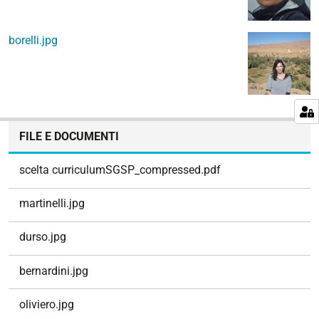
borelli.jpg
N
FILE E DOCUMENTI
a
v
scelta curriculumSGSP_compressed.pdf
i
g
martinelli.jpg
a
z
durso.jpg
i
o
bernardini.jpg
n
e
oliviero.jpg