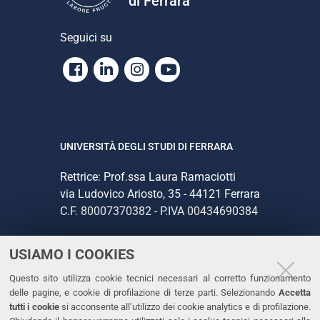
di Ferrara
Seguici su
Facebook
Linkedin
Instagram
Youtube
UNIVERSITÀ DEGLI STUDI DI FERRARA
Rettrice: Prof.ssa Laura Ramaciotti
via Ludovico Ariosto, 35 - 44121 Ferrara
C.F. 80007370382 - P.IVA 00434690384
USIAMO I COOKIES
CONTATTI
Questo sito utilizza cookie tecnici necessari al corretto funzionamento
Tel. +39 0532 293111
delle pagine, e cookie di profilazione di terze parti. Selezionando
Accetta
Fax. +39 0532 293031
tutti i cookie
si acconsente all’utilizzo dei cookie analytics e di profilazione.
PEC