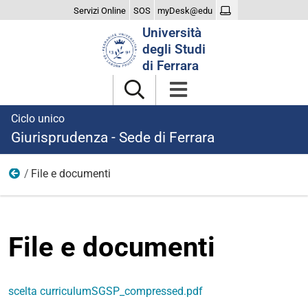
Servizi Online
SOS
myDesk@edu
Cerca
Università
nel
degli Studi
sito
di Ferrara
Ciclo unico
Giurisprudenza - Sede di Ferrara
File e documenti
Home
File e documenti
scelta curriculumSGSP_compressed.pdf