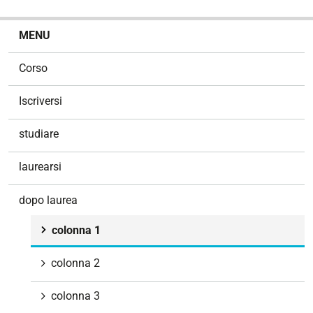
N
MENU
a
v
Corso
i
g
Iscriversi
a
z
studiare
i
o
laurearsi
n
e
dopo laurea
colonna 1
colonna 2
colonna 3