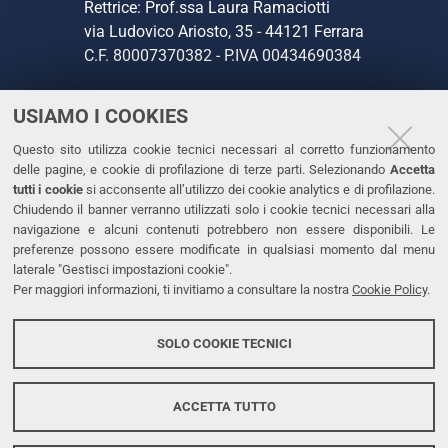
Rettrice: Prof.ssa Laura Ramaciotti
via Ludovico Ariosto, 35 - 44121 Ferrara
C.F. 80007370382 - P.IVA 00434690384
USIAMO I COOKIES
CONTATTI
Questo sito utilizza cookie tecnici necessari al corretto funzionamento
Tel. +39 0532 293111
delle pagine, e cookie di profilazione di terze parti. Selezionando
Accetta
Fax. +39 0532 293031
tutti i cookie
si acconsente all’utilizzo dei cookie analytics e di profilazione.
PEC
Chiudendo il banner verranno utilizzati solo i cookie tecnici necessari alla
navigazione e alcuni contenuti potrebbero non essere disponibili. Le
preferenze possono essere modificate in qualsiasi momento dal menu
LINKS
laterale "Gestisci impostazioni cookie".
Per maggiori informazioni, ti invitiamo a consultare la nostra
Cookie Policy
.
Accessibilità
Dichiarazione di accessibilità
SOLO COOKIE TECNICI
Protezione dati personali
Cookies
ACCETTA TUTTO