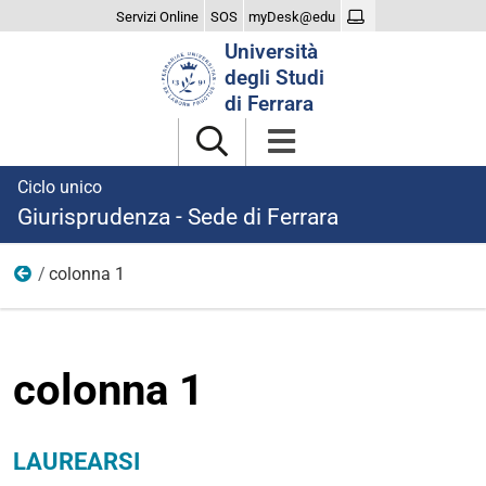
Servizi Online
SOS
myDesk@edu
Cerca
Università
nel
degli Studi
sito
di Ferrara
Ciclo unico
Giurisprudenza - Sede di Ferrara
colonna 1
laurearsi
colonna 1
LAUREARSI