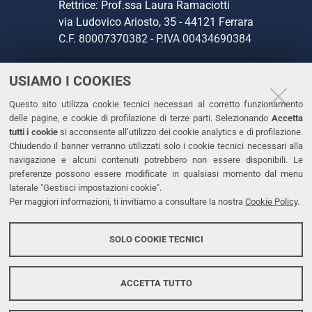
Rettrice: Prof.ssa Laura Ramaciotti
via Ludovico Ariosto, 35 - 44121 Ferrara
C.F. 80007370382 - P.IVA 00434690384
USIAMO I COOKIES
CONTATTI
Questo sito utilizza cookie tecnici necessari al corretto funzionamento
Tel. +39 0532 293111
delle pagine, e cookie di profilazione di terze parti. Selezionando
Accetta
Fax. +39 0532 293031
tutti i cookie
si acconsente all’utilizzo dei cookie analytics e di profilazione.
PEC
Chiudendo il banner verranno utilizzati solo i cookie tecnici necessari alla
navigazione e alcuni contenuti potrebbero non essere disponibili. Le
preferenze possono essere modificate in qualsiasi momento dal menu
LINKS
laterale "Gestisci impostazioni cookie".
Per maggiori informazioni, ti invitiamo a consultare la nostra
Cookie Policy
.
Accessibilità
Dichiarazione di accessibilità
SOLO COOKIE TECNICI
Protezione dati personali
Cookies
ACCETTA TUTTO