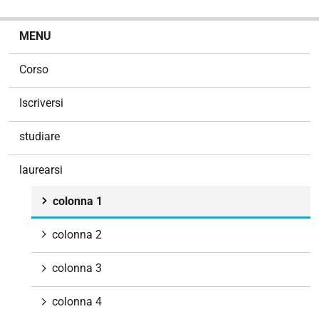
N
MENU
a
v
Corso
i
g
Iscriversi
a
z
studiare
i
o
laurearsi
n
e
colonna 1
colonna 2
colonna 3
colonna 4