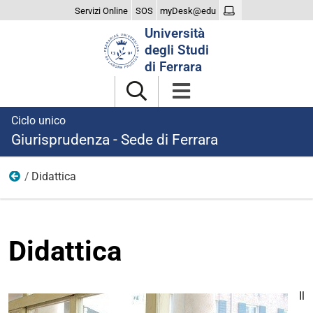
Servizi Online
SOS
myDesk@edu
Cerca
Università
nel
degli Studi
sito
di Ferrara
Ciclo unico
Giurisprudenza - Sede di Ferrara
Didattica
Studiare
Didattica
Il