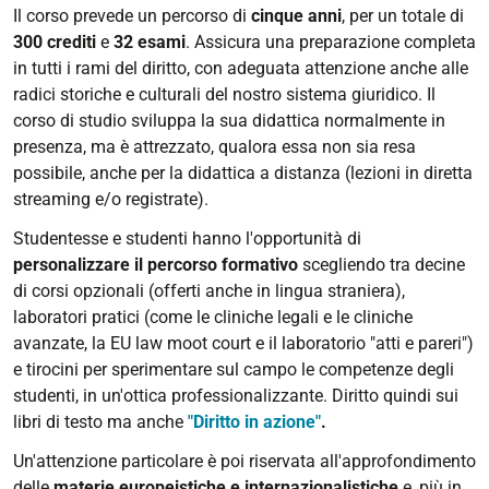
Il corso prevede un percorso di
cinque anni
, per un totale di
300 crediti
e
32 esami
. Assicura una preparazione completa
in tutti i rami del diritto, con adeguata attenzione anche alle
radici storiche e culturali del nostro sistema giuridico. Il
corso di studio sviluppa la sua didattica normalmente in
presenza, ma è attrezzato, qualora essa non sia resa
possibile, anche per la didattica a distanza (lezioni in diretta
streaming e/o registrate).
Studentesse e studenti hanno l'opportunità di
personalizzare il percorso formativo
scegliendo tra decine
di corsi opzionali (offerti anche in lingua straniera),
laboratori pratici (come le cliniche legali e le cliniche
avanzate, la EU law moot court e il laboratorio "atti e pareri")
e tirocini per sperimentare sul campo le competenze degli
studenti, in un'ottica professionalizzante. Diritto quindi sui
libri di testo ma anche
"Diritto in azione"
.
Un'attenzione particolare è poi riservata all'approfondimento
delle
materie europeistiche e internazionalistiche
e, più in