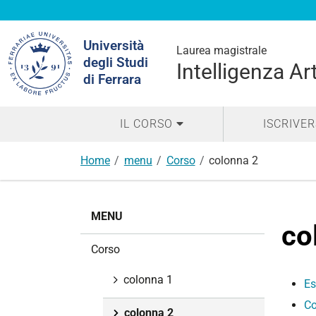
Cerca
Università
nel
Laurea magistrale
degli Studi
sito
Intelligenza Ar
di Ferrara
IL CORSO
ISCRIVER
Home
menu
Corso
colonna 2
N
MENU
a
co
v
Corso
i
g
colonna 1
Es
a
Co
z
colonna 2