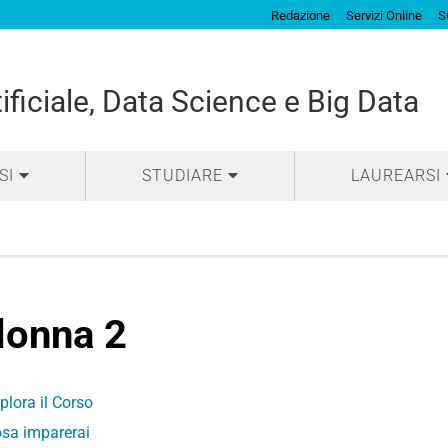
Redazione
Servizi Online
S
tificiale, Data Science e Big Data
SI
STUDIARE
LAUREARSI
lonna 2
plora il Corso
sa imparerai