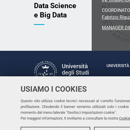
Data Science
COORDINAT
e Big Data
Fabrizio Rigu
MANAGER DI
Università
UNIVERSITÀ 
degli Studi
Rettrice: P
di Ferrara
via Ludovic
USIAMO I COOKIES
C.F. 80007
Seguici su
Questo sito utilizza cookie tecnici necessari al corretto funziona
Facebook
Linkedin
Instagram
Youtube
profilazione. Chiudendo il banner verranno utilizzati solo i cook
momento dal menu laterale "Gestisci impostazioni cookie".
Per maggiori informazioni, ti invitiamo a consultare la nostra
Cookie