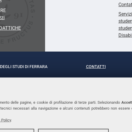
Contat
ORE
Serviz
zzi
studen
DATTICHE
studen
Disabi
DEGLI STUDI DI FERRARA
CONTATTI
rof.ssa Laura Ramaciotti
Tel. +39 0532 293111
o Ariosto, 35 - 44121 Ferrara
Fax. +39 0532 29303
370382 - P.IVA 00434690384
PEC
mento delle pagine, e cookie di profilazione di terze parti. Selezionando
Accett
ie tecnici necessari alla navigazione e alcuni contenuti potrebbero non essere
 Policy
.