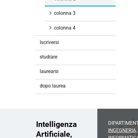
i
o
colonna 3
n
e
colonna 4
Iscriversi
studiare
laurearsi
dopo laurea
Intelligenza
DIPARTIMENT
INGEGNERIA
,
Artificiale,
INFORMATIC