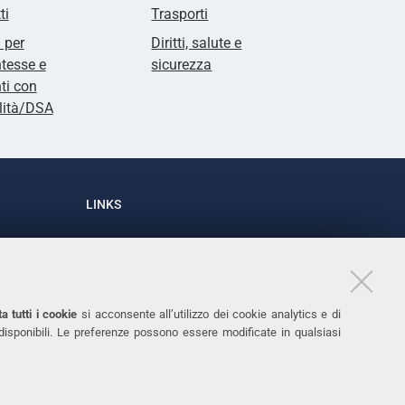
ti
Trasporti
i per
Diritti, salute e
tesse e
sicurezza
ti con
lità/DSA
LINKS
Accessibilità
1
Dichiarazione di accessibilità
Protezione dati personali
a tutti i cookie
si acconsente all’utilizzo dei cookie analytics e di
Cookies
 disponibili. Le preferenze possono essere modificate in qualsiasi