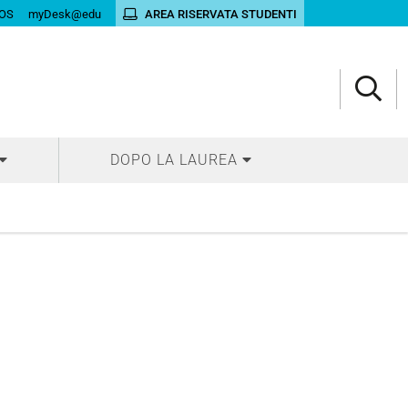
OS
myDesk@edu
AREA RISERVATA STUDENTI
DOPO LA LAUREA