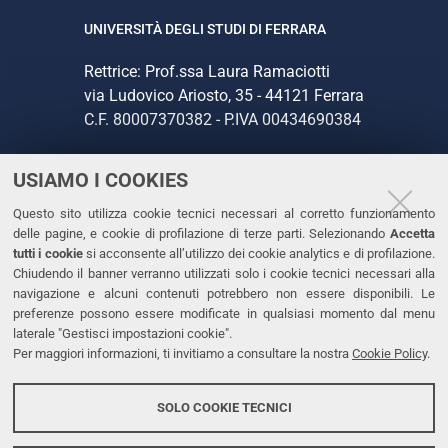
UNIVERSITÀ DEGLI STUDI DI FERRARA
Rettrice: Prof.ssa Laura Ramaciotti
via Ludovico Ariosto, 35 - 44121 Ferrara
C.F. 80007370382 - P.IVA 00434690384
USIAMO I COOKIES
CONTATTI
Questo sito utilizza cookie tecnici necessari al corretto funzionamento
Tel. +39 0532 293111
delle pagine, e cookie di profilazione di terze parti. Selezionando
Accetta
Fax. +39 0532 293031
tutti i cookie
si acconsente all’utilizzo dei cookie analytics e di profilazione.
PEC
Chiudendo il banner verranno utilizzati solo i cookie tecnici necessari alla
navigazione e alcuni contenuti potrebbero non essere disponibili. Le
preferenze possono essere modificate in qualsiasi momento dal menu
LINKS
laterale "Gestisci impostazioni cookie".
Per maggiori informazioni, ti invitiamo a consultare la nostra
Cookie Policy
.
Accessibilità
Dichiarazione di accessibilità
SOLO COOKIE TECNICI
Protezione dati personali