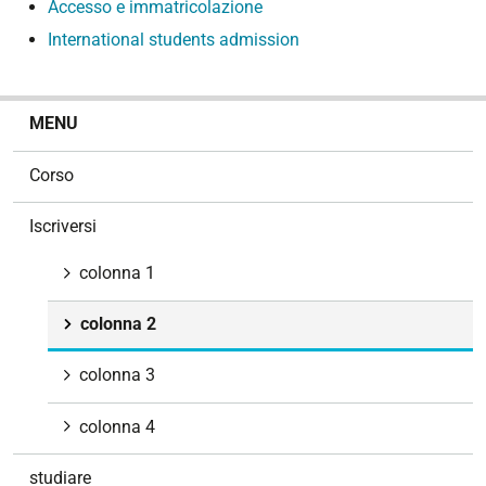
Accesso e immatricolazione
International students admission
N
MENU
a
v
Corso
i
g
Iscriversi
a
z
colonna 1
i
o
colonna 2
n
e
colonna 3
colonna 4
studiare