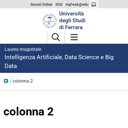
Servizi Online
SOS
myDesk@edu
Cerca
Università
nel
degli Studi
sito
di Ferrara
Laurea magistrale
Intelligenza Artificiale, Data Science e Big
Data
colonna 2
Iscriversi
colonna 2