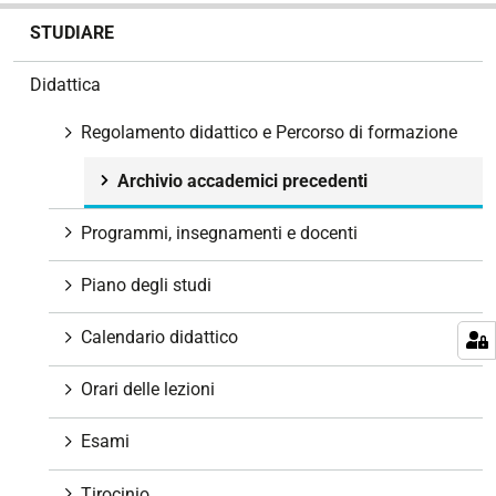
N
STUDIARE
a
v
Didattica
i
g
Regolamento didattico e Percorso di formazione
a
z
Archivio accademici precedenti
i
Programmi, insegnamenti e docenti
o
n
Piano degli studi
e
Calendario didattico
Orari delle lezioni
Esami
Tirocinio