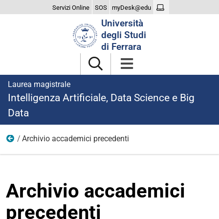
Servizi Online
SOS
myDesk@edu
Cerca
Università
nel
degli Studi
sito
di Ferrara
Laurea magistrale
Intelligenza Artificiale, Data Science e Big
Data
Archivio accademici precedenti
Regolamento didattico e Percorso di formazione
Archivio accademici
precedenti