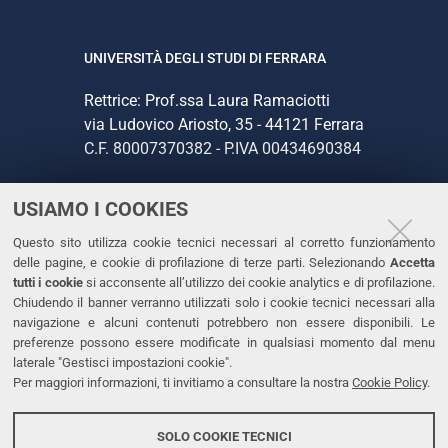
UNIVERSITÀ DEGLI STUDI DI FERRARA
Rettrice: Prof.ssa Laura Ramaciotti
via Ludovico Ariosto, 35 - 44121 Ferrara
C.F. 80007370382 - P.IVA 00434690384
USIAMO I COOKIES
CONTATTI
Questo sito utilizza cookie tecnici necessari al corretto funzionamento
Tel. +39 0532 293111
delle pagine, e cookie di profilazione di terze parti. Selezionando
Accetta
Fax. +39 0532 293031
tutti i cookie
si acconsente all’utilizzo dei cookie analytics e di profilazione.
PEC
Chiudendo il banner verranno utilizzati solo i cookie tecnici necessari alla
navigazione e alcuni contenuti potrebbero non essere disponibili. Le
preferenze possono essere modificate in qualsiasi momento dal menu
LINKS
laterale "Gestisci impostazioni cookie".
Per maggiori informazioni, ti invitiamo a consultare la nostra
Cookie Policy
.
Accessibilità
Dichiarazione di accessibilità
SOLO COOKIE TECNICI