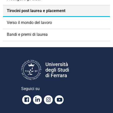
i
g
Tirocini post laurea e placement
a
z
Verso il mondo del lavoro
i
o
Bandi e premi di laurea
n
e
Università
degli Studi
di Ferrara
Seguici su
Facebook
Linkedin
Instagram
Youtube