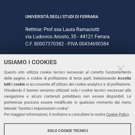
UNIVERSITÀ DEGLI STUDI DI FERRARA
Rettrice: Prof.ssa Laura Ramaciotti
via Ludovico Ariosto, 35 - 44121 Ferrara
C.F. 80007370382 - P.IVA 00434690384
USIAMO I COOKIES
CONTATTI
Questo sito utilizza cookie tecnici necessari al corretto funzionamento
Tel. +39 0532 293111
delle pagine, e cookie di profilazione di terze parti. Selezionando
Accetta
Fax. +39 0532 293031
tutti i cookie
si acconsente all’utilizzo dei cookie analytics e di profilazione.
PEC
Chiudendo il banner verranno utilizzati solo i cookie tecnici necessari alla
navigazione e alcuni contenuti potrebbero non essere disponibili. Le
preferenze possono essere modificate in qualsiasi momento dal menu
LINKS
laterale "Gestisci impostazioni cookie".
Per maggiori informazioni, ti invitiamo a consultare la nostra
Cookie Policy
.
Accessibilità
Dichiarazione di accessibilità
SOLO COOKIE TECNICI