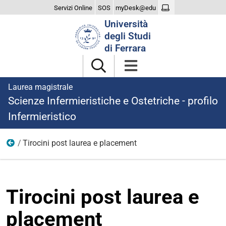
Servizi Online
SOS
myDesk@edu
Cerca
Università
nel
degli Studi
sito
di Ferrara
Laurea magistrale
Scienze Infermieristiche e Ostetriche - profilo
Infermieristico
Tirocini post laurea e placement
Dopo la laurea
Tirocini post laurea e
placement