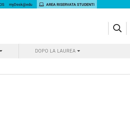
OS
myDesk@edu
AREA RISERVATA STUDENTI
DOPO LA LAUREA