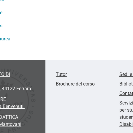
re
si
aurea
O DI
Tutor
Sedi e
Brochure del corso
Biblio
, 44122 Ferrara
Contat
ORE
Serviz
na Benvenuti
per st
DATTICA
studen
 Mantovani
Disabi