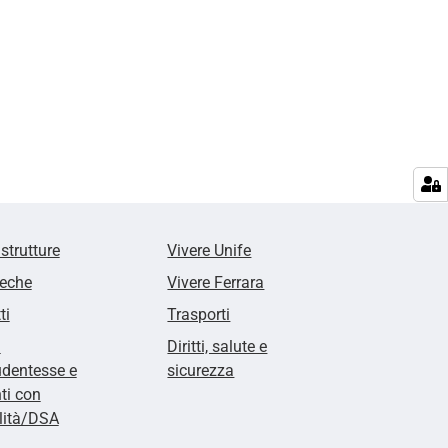
 strutture
Vivere Unife
teche
Vivere Ferrara
ti
Trasporti
i
Diritti, salute e
udentesse e
sicurezza
ti con
lità/DSA