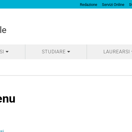
Redazione
Servizi Online
S
le
SI
STUDIARE
LAUREARSI
enu
rsi