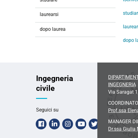
i
o
studia
laurearsi
n
laurear
e
dopo laurea
dopo l
Ingegneria
DIPARTIMENT
INGEGNERIA
civile
Via Saragat 1
COORDINAT
Seguici su
Prof.ssa Ele
MANAGER DI
Facebook
Linkedin
Instagram
Youtube
Twitter
Dr.ssa Giulia