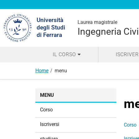
Cerca
Università
nel
Laurea magistrale
degli Studi
sito
Ingegneria Civi
di Ferrara
IL CORSO
ISCRIVER
Home
menu
N
MENU
a
m
v
Corso
i
g
Iscriversi
Corso
a
z
Iscrive
studiare