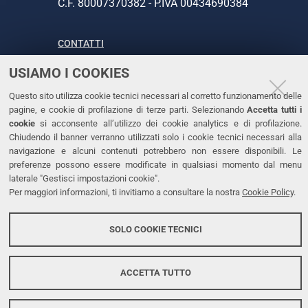
C.F. 80007370382 - P.IVA 00434690384
CONTATTI
USIAMO I COOKIES
Tel. +39 0532 293111
Fax. +39 0532 293031
Questo sito utilizza cookie tecnici necessari al corretto funzionamento delle
PEC
pagine, e cookie di profilazione di terze parti. Selezionando
Accetta tutti i
cookie
si acconsente all’utilizzo dei cookie analytics e di profilazione.
Chiudendo il banner verranno utilizzati solo i cookie tecnici necessari alla
LINKS
navigazione e alcuni contenuti potrebbero non essere disponibili. Le
preferenze possono essere modificate in qualsiasi momento dal menu
Accessibilità
laterale "Gestisci impostazioni cookie".
Per maggiori informazioni, ti invitiamo a consultare la nostra
Cookie Policy
.
Dichiarazione di accessibilità
Protezione dati personali
SOLO COOKIE TECNICI
Cookies
ACCETTA TUTTO
Copyright @ 2026, Università di Ferrara