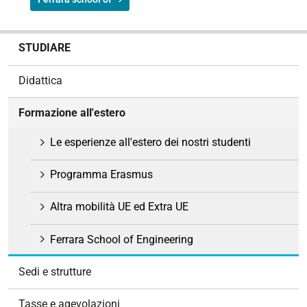
N
STUDIARE
a
v
Didattica
i
g
Formazione all'estero
a
z
Le esperienze all'estero dei nostri studenti
i
o
Programma Erasmus
n
e
Altra mobilità UE ed Extra UE
Ferrara School of Engineering
Sedi e strutture
Tasse e agevolazioni