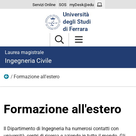
Servizi Online
SOS
myDesk@edu
Cerca
Università
nel
degli Studi
sito
di Ferrara
Laurea magistrale
Ingegneria Civile
Formazione all'estero
Studiare
Formazione all'estero
Il Dipartimento di Ingegneria ha numerosi contatti con
università, centri di ricerca e aziende in tutto il mondo. Gli