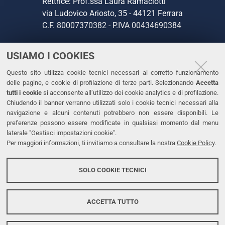
Rettrice: Prof.ssa Laura Ramaciotti
via Ludovico Ariosto, 35 - 44121 Ferrara
C.F. 80007370382 - P.IVA 00434690384
USIAMO I COOKIES
CONTATTI
Questo sito utilizza cookie tecnici necessari al corretto funzionamento
Tel. +39 0532 293111
delle pagine, e cookie di profilazione di terze parti. Selezionando
Accetta
Fax. +39 0532 293031
tutti i cookie
si acconsente all’utilizzo dei cookie analytics e di profilazione.
PEC
Chiudendo il banner verranno utilizzati solo i cookie tecnici necessari alla
navigazione e alcuni contenuti potrebbero non essere disponibili. Le
preferenze possono essere modificate in qualsiasi momento dal menu
LINKS
laterale "Gestisci impostazioni cookie".
Per maggiori informazioni, ti invitiamo a consultare la nostra
Cookie Policy
.
Accessibilità
Dichiarazione di accessibilità
SOLO COOKIE TECNICI
Protezione dati personali
Cookies
ACCETTA TUTTO