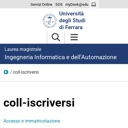
Servizi Online
SOS
myDesk@edu
Cerca
Università
nel
degli Studi
sito
di Ferrara
Laurea magistrale
Ingegneria Informatica e dell'Automazione
coll-iscriversi
Iscriversi
coll-iscriversi
Accesso e immatricolazione