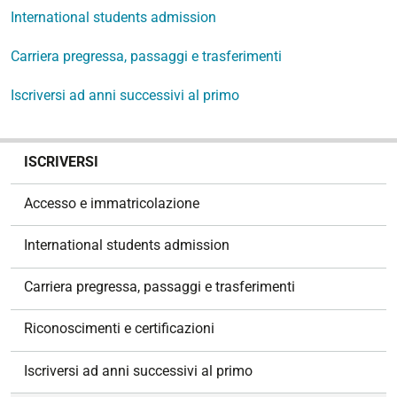
International students admission
Carriera pregressa, passaggi e trasferimenti
Iscriversi ad anni successivi al primo
N
ISCRIVERSI
a
v
Accesso e immatricolazione
i
g
International students admission
a
z
Carriera pregressa, passaggi e trasferimenti
i
o
Riconoscimenti e certificazioni
n
e
Iscriversi ad anni successivi al primo