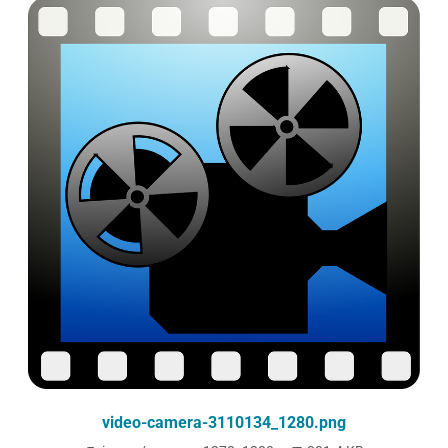
video-camera-3110134_1280.png