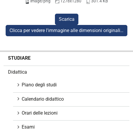
image/png
1278x1280
301.4 KB
Scarica
Clicca per vedere l'immagine alle dimensioni originali…
N
STUDIARE
a
v
Didattica
i
g
Piano degli studi
a
z
Calendario didattico
i
o
Orari delle lezioni
n
e
Esami