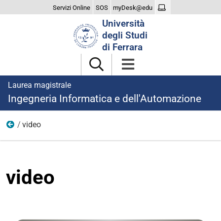
Servizi Online
SOS
myDesk@edu
Cerca
Università
nel
degli Studi
sito
di Ferrara
Laurea magistrale
Ingegneria Informatica e dell'Automazione
video
loghi
video