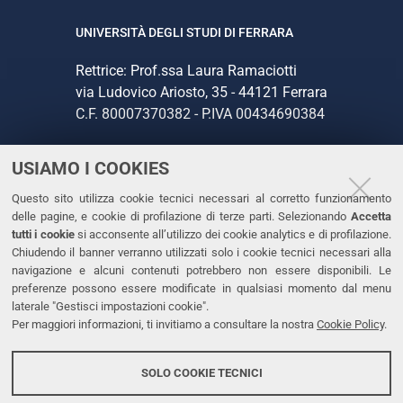
UNIVERSITÀ DEGLI STUDI DI FERRARA
Rettrice: Prof.ssa Laura Ramaciotti
via Ludovico Ariosto, 35 - 44121 Ferrara
C.F. 80007370382 - P.IVA 00434690384
USIAMO I COOKIES
CONTATTI
Questo sito utilizza cookie tecnici necessari al corretto funzionamento
Tel. +39 0532 293111
delle pagine, e cookie di profilazione di terze parti. Selezionando
Accetta
Fax. +39 0532 293031
tutti i cookie
si acconsente all’utilizzo dei cookie analytics e di profilazione.
PEC
Chiudendo il banner verranno utilizzati solo i cookie tecnici necessari alla
navigazione e alcuni contenuti potrebbero non essere disponibili. Le
preferenze possono essere modificate in qualsiasi momento dal menu
LINKS
laterale "Gestisci impostazioni cookie".
Per maggiori informazioni, ti invitiamo a consultare la nostra
Cookie Policy
.
Accessibilità
Dichiarazione di accessibilità
SOLO COOKIE TECNICI
Protezione dati personali