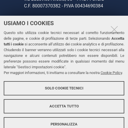
C.F. 80007370382 - P.IVA 00434690384
USIAMO I COOKIES
CONTATTI
Questo sito utilizza cookie tecnici necessari al corretto funzionamento
Tel. +39 0532 293111
delle pagine, e cookie di profilazione di terze parti. Selezionando
Accetta
Fax. +39 0532 293031
tutti i cookie
si acconsente all’utilizzo dei cookie analytics e di profilazione.
PEC
Chiudendo il banner verranno utilizzati solo i cookie tecnici necessari alla
navigazione e alcuni contenuti potrebbero non essere disponibili. Le
preferenze possono essere modificate in qualsiasi momento dal menu
LINKS
laterale "Gestisci impostazioni cookie".
Per maggiori informazioni, ti invitiamo a consultare la nostra
Cookie Policy
.
Accessibilità
Dichiarazione di accessibilità
SOLO COOKIE TECNICI
Protezione dati personali
Cookies
ACCETTA TUTTO
PERSONALIZZA
Copyright @ 2026, Università di Ferrara