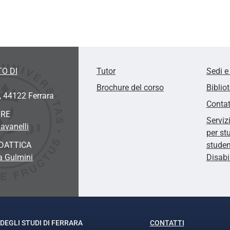
O DI
Tutor
Sedi e
Brochure del corso
Biblio
, 44122 Ferrara
Contat
ORE
Serviz
avanelli
per st
DATTICA
studen
a Gulmini
Disabi
DEGLI STUDI DI FERRARA
CONTATTI