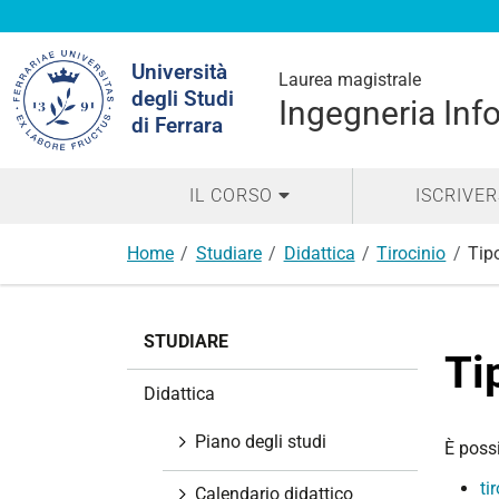
Cerca
Università
nel
Laurea magistrale
degli Studi
sito
Ingegneria Inf
di Ferrara
IL CORSO
ISCRIVER
Home
Studiare
Didattica
Tirocinio
Tipo
N
STUDIARE
a
Ti
v
Didattica
i
g
Piano degli studi
È poss
a
ti
z
Calendario didattico