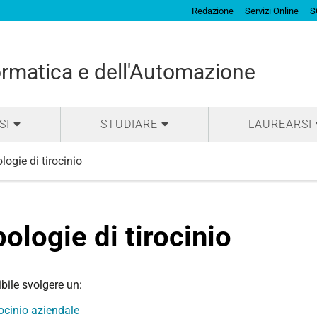
Redazione
Servizi Online
S
ormatica e dell'Automazione
SI
STUDIARE
LAUREARSI
logie di tirocinio
pologie di tirocinio
ibile
svolgere un:
rocinio aziendale