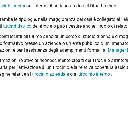
rocinio interno
all'interno di un laboratorio del Dipartimento
rambe le tipologie, nella maggioranza dei casi è collegato all' el
il
tutor didattico
del tirocinio può rivestire anche il ruolo di relato
denti iscritti all'ultimo anno di un corso di studio triennale o ma
io formativo presso un azienda o un ente pubblico o un internato
azioni e per l'assistenza degli adempimenti formali al
Manager D
rmazioni relative al riconoscimento crediti del Tirocinio all'inter
ria per l'attivazione di un tirocinio e la relativa copertura assi
agine relative al
tirocinio aziendale
o al
tirocinio interno
.