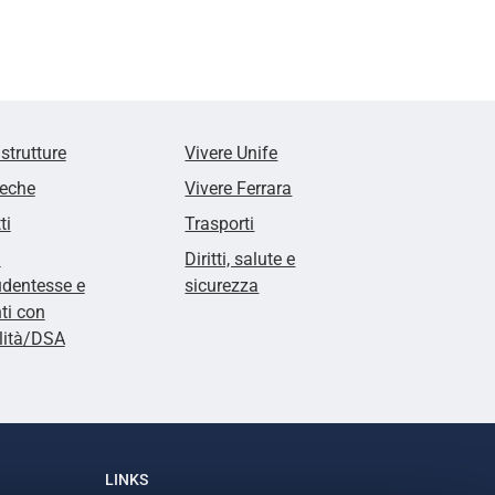
 strutture
Vivere Unife
teche
Vivere Ferrara
ti
Trasporti
i
Diritti, salute e
udentesse e
sicurezza
ti con
lità/DSA
LINKS