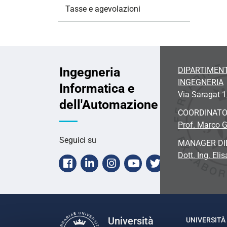
Tasse e agevolazioni
Ingegneria
DIPARTIMENT
INGEGNERIA
Informatica e
Via Saragat 1
dell'Automazione
COORDINAT
Prof. Marco G
Seguici su
MANAGER DI
Dott. Ing.
Elis
Facebook
Linkedin
Instagram
Youtube
Twitter
Università
UNIVERSITÀ 