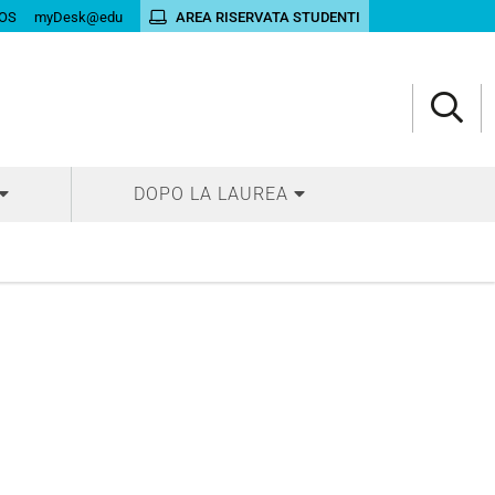
OS
myDesk@edu
AREA RISERVATA STUDENTI
DOPO LA LAUREA