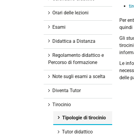
i
ti
o
Orari delle lezioni
n
Per ent
e
Esami
quindi 
Gli stu
Didattica a Distanza
tirocin
inform
Regolamento didattico e
Percorso di formazione
Le info
necessa
Note sugli esami a scelta
delle p
Diventa Tutor
Tirocinio
Tipologie di tirocinio
Tutor didattico