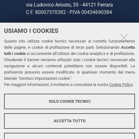
via Ludovico Ariosto, 35 - 44121 Ferrara
C.F. 80007370382 - P.IVA 00434690384
USIAMO I COOKIES
CONTATTI
Questo sito utilizza cookie tecnici necessari al corretto funzionamento
Tel. +39 0532 293111
delle pagine, e cookie di profilazione di terze parti. Selezionando
Accetta
Fax. +39 0532 293031
tutti i cookie
si acconsente all’utilizzo dei cookie analytics e di profilazione.
PEC
Chiudendo il banner verranno utilizzati solo i cookie tecnici necessari alla
navigazione e alcuni contenuti potrebbero non essere disponibili. Le
preferenze possono essere modificate in qualsiasi momento dal menu
LINKS
laterale "Gestisci impostazioni cookie".
Per maggiori informazioni, ti invitiamo a consultare la nostra
Cookie Policy
.
Accessibilità
Dichiarazione di accessibilità
SOLO COOKIE TECNICI
Protezione dati personali
Cookies
ACCETTA TUTTO