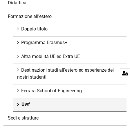
Didattica
i
g
Formazione all'estero
a
z
Doppio titolo
i
o
Programma Erasmus+
n
e
Altra mobilità UE ed Extra UE
Destinazioni studi all'estero ed esperienze dei
nostri studenti
Ferrara School of Engineering
Uwf
Sedi e strutture