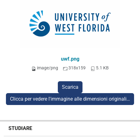
uwf.png
image/png
318x159
5.1 KB
Scarica
Clicca per vedere l'immagine alle dimensioni originali…
N
STUDIARE
a
v