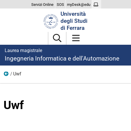
Servizi Online
SOS
myDesk@edu
Cerca
Università
nel
degli Studi
sito
di Ferrara
Laurea magistrale
Ingegneria Informatica e dell'Automazione
Uwf
Formazione all'estero
Uwf